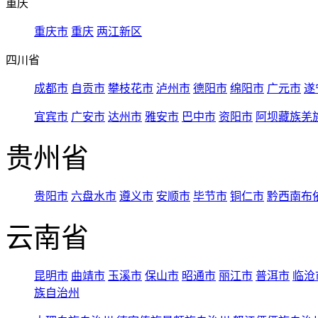
重庆
重庆市
重庆
两江新区
四川省
成都市
自贡市
攀枝花市
泸州市
德阳市
绵阳市
广元市
遂
宜宾市
广安市
达州市
雅安市
巴中市
资阳市
阿坝藏族羌
贵州省
贵阳市
六盘水市
遵义市
安顺市
毕节市
铜仁市
黔西南布
云南省
昆明市
曲靖市
玉溪市
保山市
昭通市
丽江市
普洱市
临沧
族自治州