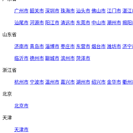
广州市
韶关市
深圳市
珠海市
汕头市
佛山市
江门市
湛江
汕尾市
河源市
阳江市
清远市
东莞市
中山市
潮州市
揭阳
山东省
济南市
青岛市
淄博市
枣庄市
东营市
烟台市
潍坊市
济宁
临沂市
德州市
聊城市
滨州市
菏泽市
浙江省
杭州市
宁波市
温州市
嘉兴市
湖州市
绍兴市
金华市
衢州
北京
北京市
天津
天津市