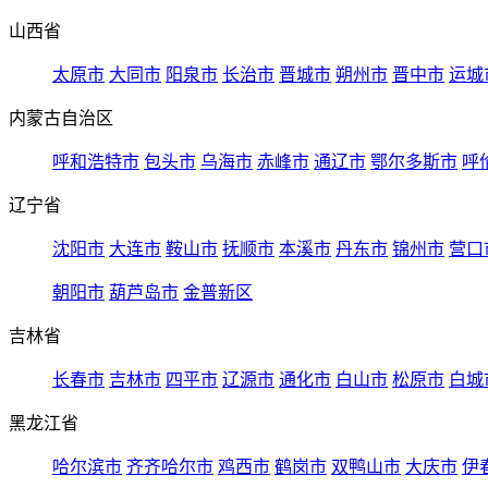
山西省
太原市
大同市
阳泉市
长治市
晋城市
朔州市
晋中市
运城
内蒙古自治区
呼和浩特市
包头市
乌海市
赤峰市
通辽市
鄂尔多斯市
呼
辽宁省
沈阳市
大连市
鞍山市
抚顺市
本溪市
丹东市
锦州市
营口
朝阳市
葫芦岛市
金普新区
吉林省
长春市
吉林市
四平市
辽源市
通化市
白山市
松原市
白城
黑龙江省
哈尔滨市
齐齐哈尔市
鸡西市
鹤岗市
双鸭山市
大庆市
伊