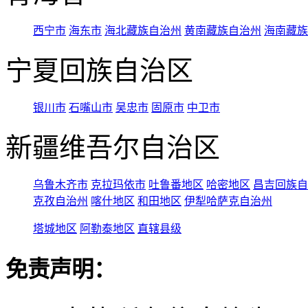
西宁市
海东市
海北藏族自治州
黄南藏族自治州
海南藏族
宁夏回族自治区
银川市
石嘴山市
吴忠市
固原市
中卫市
新疆维吾尔自治区
乌鲁木齐市
克拉玛依市
吐鲁番地区
哈密地区
昌吉回族自
克孜自治州
喀什地区
和田地区
伊犁哈萨克自治州
塔城地区
阿勒泰地区
直辖县级
免责声明：