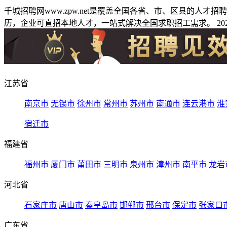
千城招聘网www.zpw.net是覆盖全国各省、市、区县的人
历，企业可直招本地人才，一站式解决全国求职招工需求。 2026
江苏省
南京市
无锡市
徐州市
常州市
苏州市
南通市
连云港市
淮
宿迁市
福建省
福州市
厦门市
莆田市
三明市
泉州市
漳州市
南平市
龙岩
河北省
石家庄市
唐山市
秦皇岛市
邯郸市
邢台市
保定市
张家口
广东省