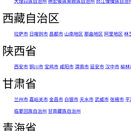
大理白族自治州
德宏傣族景颇族自治州
怒江傈僳族自治
西藏自治区
拉萨市
日喀则市
昌都市
山南地区
那曲地区
阿里地区
林
陕西省
西安市
铜川市
宝鸡市
咸阳市
渭南市
延安市
汉中市
榆林
甘肃省
兰州市
嘉峪关市
金昌市
白银市
天水市
武威市
张掖市
平
临夏回族自治州
甘南藏族自治州
青海省