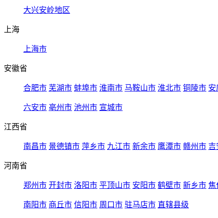
大兴安岭地区
上海
上海市
安徽省
合肥市
芜湖市
蚌埠市
淮南市
马鞍山市
淮北市
铜陵市
安
六安市
亳州市
池州市
宣城市
江西省
南昌市
景德镇市
萍乡市
九江市
新余市
鹰潭市
赣州市
吉
河南省
郑州市
开封市
洛阳市
平顶山市
安阳市
鹤壁市
新乡市
焦
南阳市
商丘市
信阳市
周口市
驻马店市
直辖县级