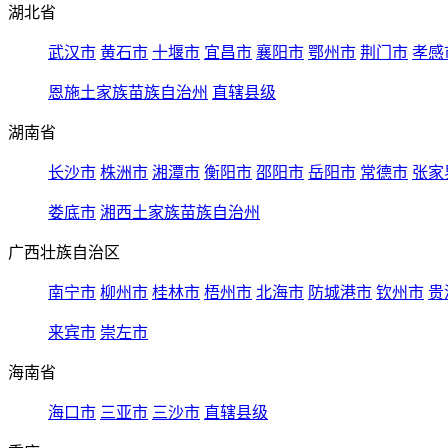
湖北省
武汉市
黄石市
十堰市
宜昌市
襄阳市
鄂州市
荆门市
孝感
恩施土家族苗族自治州
直辖县级
湖南省
长沙市
株洲市
湘潭市
衡阳市
邵阳市
岳阳市
常德市
张家
娄底市
湘西土家族苗族自治州
广西壮族自治区
南宁市
柳州市
桂林市
梧州市
北海市
防城港市
钦州市
贵
来宾市
崇左市
海南省
海口市
三亚市
三沙市
直辖县级