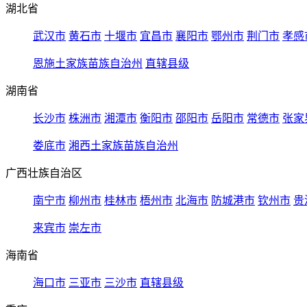
湖北省
武汉市
黄石市
十堰市
宜昌市
襄阳市
鄂州市
荆门市
孝感
恩施土家族苗族自治州
直辖县级
湖南省
长沙市
株洲市
湘潭市
衡阳市
邵阳市
岳阳市
常德市
张家
娄底市
湘西土家族苗族自治州
广西壮族自治区
南宁市
柳州市
桂林市
梧州市
北海市
防城港市
钦州市
贵
来宾市
崇左市
海南省
海口市
三亚市
三沙市
直辖县级