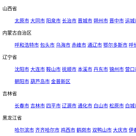
山西省
太原市
大同市
阳泉市
长治市
晋城市
朔州市
晋中市
运城
内蒙古自治区
呼和浩特市
包头市
乌海市
赤峰市
通辽市
鄂尔多斯市
呼
辽宁省
沈阳市
大连市
鞍山市
抚顺市
本溪市
丹东市
锦州市
营口
朝阳市
葫芦岛市
金普新区
吉林省
长春市
吉林市
四平市
辽源市
通化市
白山市
松原市
白城
黑龙江省
哈尔滨市
齐齐哈尔市
鸡西市
鹤岗市
双鸭山市
大庆市
伊