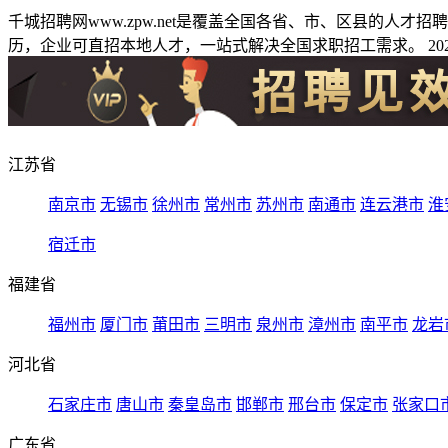
千城招聘网www.zpw.net是覆盖全国各省、市、区县的人
历，企业可直招本地人才，一站式解决全国求职招工需求。 2026
江苏省
南京市
无锡市
徐州市
常州市
苏州市
南通市
连云港市
淮
宿迁市
福建省
福州市
厦门市
莆田市
三明市
泉州市
漳州市
南平市
龙岩
河北省
石家庄市
唐山市
秦皇岛市
邯郸市
邢台市
保定市
张家口
广东省