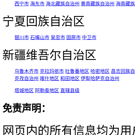
西宁市
海东市
海北藏族自治州
黄南藏族自治州
海南藏族
宁夏回族自治区
银川市
石嘴山市
吴忠市
固原市
中卫市
新疆维吾尔自治区
乌鲁木齐市
克拉玛依市
吐鲁番地区
哈密地区
昌吉回族自
克孜自治州
喀什地区
和田地区
伊犁哈萨克自治州
塔城地区
阿勒泰地区
直辖县级
免责声明：
网页内的所有信息均为用