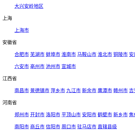
大兴安岭地区
上海
上海市
安徽省
合肥市
芜湖市
蚌埠市
淮南市
马鞍山市
淮北市
铜陵市
安
六安市
亳州市
池州市
宣城市
江西省
南昌市
景德镇市
萍乡市
九江市
新余市
鹰潭市
赣州市
吉
河南省
郑州市
开封市
洛阳市
平顶山市
安阳市
鹤壁市
新乡市
焦
南阳市
商丘市
信阳市
周口市
驻马店市
直辖县级