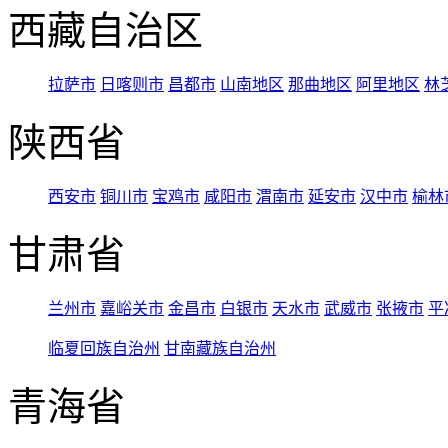
西藏自治区
拉萨市
日喀则市
昌都市
山南地区
那曲地区
阿里地区
林
陕西省
西安市
铜川市
宝鸡市
咸阳市
渭南市
延安市
汉中市
榆林
甘肃省
兰州市
嘉峪关市
金昌市
白银市
天水市
武威市
张掖市
平
临夏回族自治州
甘南藏族自治州
青海省