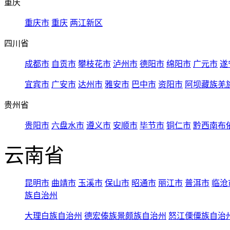
重庆
重庆市
重庆
两江新区
四川省
成都市
自贡市
攀枝花市
泸州市
德阳市
绵阳市
广元市
遂
宜宾市
广安市
达州市
雅安市
巴中市
资阳市
阿坝藏族羌
贵州省
贵阳市
六盘水市
遵义市
安顺市
毕节市
铜仁市
黔西南布
云南省
昆明市
曲靖市
玉溪市
保山市
昭通市
丽江市
普洱市
临沧
族自治州
大理白族自治州
德宏傣族景颇族自治州
怒江傈僳族自治