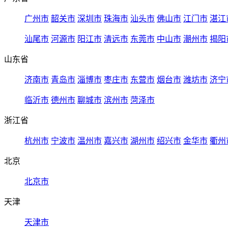
广州市
韶关市
深圳市
珠海市
汕头市
佛山市
江门市
湛江
汕尾市
河源市
阳江市
清远市
东莞市
中山市
潮州市
揭阳
山东省
济南市
青岛市
淄博市
枣庄市
东营市
烟台市
潍坊市
济宁
临沂市
德州市
聊城市
滨州市
菏泽市
浙江省
杭州市
宁波市
温州市
嘉兴市
湖州市
绍兴市
金华市
衢州
北京
北京市
天津
天津市