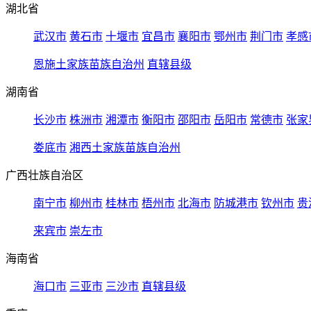
湖北省
武汉市
黄石市
十堰市
宜昌市
襄阳市
鄂州市
荆门市
孝感
恩施土家族苗族自治州
直辖县级
湖南省
长沙市
株洲市
湘潭市
衡阳市
邵阳市
岳阳市
常德市
张家
娄底市
湘西土家族苗族自治州
广西壮族自治区
南宁市
柳州市
桂林市
梧州市
北海市
防城港市
钦州市
贵
来宾市
崇左市
海南省
海口市
三亚市
三沙市
直辖县级