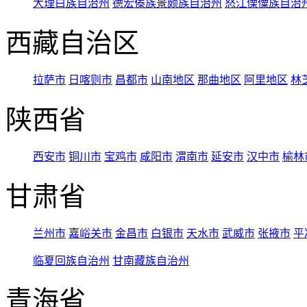
大理白族自治州
德宏傣族景颇族自治州
怒江傈僳族自治
西藏自治区
拉萨市
日喀则市
昌都市
山南地区
那曲地区
阿里地区
林
陕西省
西安市
铜川市
宝鸡市
咸阳市
渭南市
延安市
汉中市
榆林
甘肃省
兰州市
嘉峪关市
金昌市
白银市
天水市
武威市
张掖市
平
临夏回族自治州
甘南藏族自治州
青海省