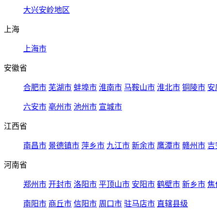
大兴安岭地区
上海
上海市
安徽省
合肥市
芜湖市
蚌埠市
淮南市
马鞍山市
淮北市
铜陵市
安
六安市
亳州市
池州市
宣城市
江西省
南昌市
景德镇市
萍乡市
九江市
新余市
鹰潭市
赣州市
吉
河南省
郑州市
开封市
洛阳市
平顶山市
安阳市
鹤壁市
新乡市
焦
南阳市
商丘市
信阳市
周口市
驻马店市
直辖县级