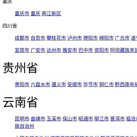
重庆
重庆市
重庆
两江新区
四川省
成都市
自贡市
攀枝花市
泸州市
德阳市
绵阳市
广元市
遂
宜宾市
广安市
达州市
雅安市
巴中市
资阳市
阿坝藏族羌
贵州省
贵阳市
六盘水市
遵义市
安顺市
毕节市
铜仁市
黔西南布
云南省
昆明市
曲靖市
玉溪市
保山市
昭通市
丽江市
普洱市
临沧
族自治州