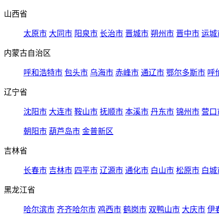
山西省
太原市
大同市
阳泉市
长治市
晋城市
朔州市
晋中市
运城
内蒙古自治区
呼和浩特市
包头市
乌海市
赤峰市
通辽市
鄂尔多斯市
呼
辽宁省
沈阳市
大连市
鞍山市
抚顺市
本溪市
丹东市
锦州市
营口
朝阳市
葫芦岛市
金普新区
吉林省
长春市
吉林市
四平市
辽源市
通化市
白山市
松原市
白城
黑龙江省
哈尔滨市
齐齐哈尔市
鸡西市
鹤岗市
双鸭山市
大庆市
伊