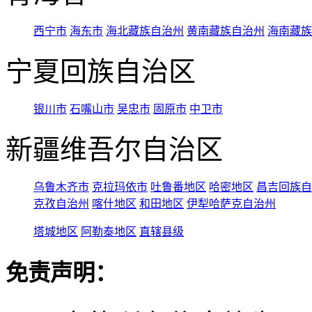
西宁市
海东市
海北藏族自治州
黄南藏族自治州
海南藏族
宁夏回族自治区
银川市
石嘴山市
吴忠市
固原市
中卫市
新疆维吾尔自治区
乌鲁木齐市
克拉玛依市
吐鲁番地区
哈密地区
昌吉回族自
克孜自治州
喀什地区
和田地区
伊犁哈萨克自治州
塔城地区
阿勒泰地区
直辖县级
免责声明：