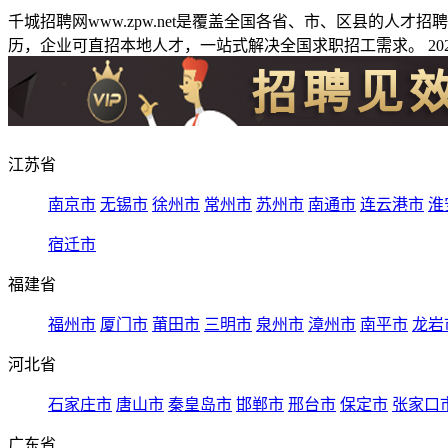
千城招聘网www.zpw.net是覆盖全国各省、市、区县的人
历，企业可直招本地人才，一站式解决全国求职招工需求。 2026
江苏省
南京市
无锡市
徐州市
常州市
苏州市
南通市
连云港市
淮
宿迁市
福建省
福州市
厦门市
莆田市
三明市
泉州市
漳州市
南平市
龙岩
河北省
石家庄市
唐山市
秦皇岛市
邯郸市
邢台市
保定市
张家口
广东省