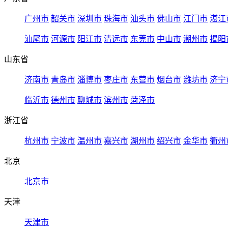
广州市
韶关市
深圳市
珠海市
汕头市
佛山市
江门市
湛江
汕尾市
河源市
阳江市
清远市
东莞市
中山市
潮州市
揭阳
山东省
济南市
青岛市
淄博市
枣庄市
东营市
烟台市
潍坊市
济宁
临沂市
德州市
聊城市
滨州市
菏泽市
浙江省
杭州市
宁波市
温州市
嘉兴市
湖州市
绍兴市
金华市
衢州
北京
北京市
天津
天津市