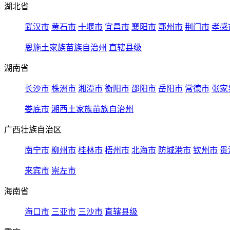
湖北省
武汉市
黄石市
十堰市
宜昌市
襄阳市
鄂州市
荆门市
孝感
恩施土家族苗族自治州
直辖县级
湖南省
长沙市
株洲市
湘潭市
衡阳市
邵阳市
岳阳市
常德市
张家
娄底市
湘西土家族苗族自治州
广西壮族自治区
南宁市
柳州市
桂林市
梧州市
北海市
防城港市
钦州市
贵
来宾市
崇左市
海南省
海口市
三亚市
三沙市
直辖县级