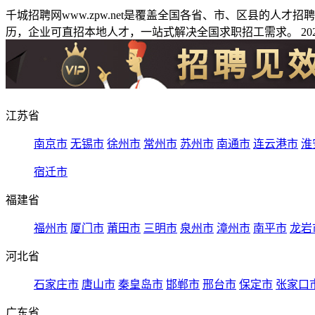
千城招聘网www.zpw.net是覆盖全国各省、市、区县的人
历，企业可直招本地人才，一站式解决全国求职招工需求。 2026
江苏省
南京市
无锡市
徐州市
常州市
苏州市
南通市
连云港市
淮
宿迁市
福建省
福州市
厦门市
莆田市
三明市
泉州市
漳州市
南平市
龙岩
河北省
石家庄市
唐山市
秦皇岛市
邯郸市
邢台市
保定市
张家口
广东省