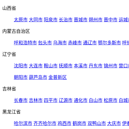
山西省
太原市
大同市
阳泉市
长治市
晋城市
朔州市
晋中市
运城
内蒙古自治区
呼和浩特市
包头市
乌海市
赤峰市
通辽市
鄂尔多斯市
呼
辽宁省
沈阳市
大连市
鞍山市
抚顺市
本溪市
丹东市
锦州市
营口
朝阳市
葫芦岛市
金普新区
吉林省
长春市
吉林市
四平市
辽源市
通化市
白山市
松原市
白城
黑龙江省
哈尔滨市
齐齐哈尔市
鸡西市
鹤岗市
双鸭山市
大庆市
伊