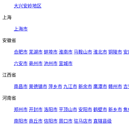
大兴安岭地区
上海
上海市
安徽省
合肥市
芜湖市
蚌埠市
淮南市
马鞍山市
淮北市
铜陵市
安
六安市
亳州市
池州市
宣城市
江西省
南昌市
景德镇市
萍乡市
九江市
新余市
鹰潭市
赣州市
吉
河南省
郑州市
开封市
洛阳市
平顶山市
安阳市
鹤壁市
新乡市
焦
南阳市
商丘市
信阳市
周口市
驻马店市
直辖县级