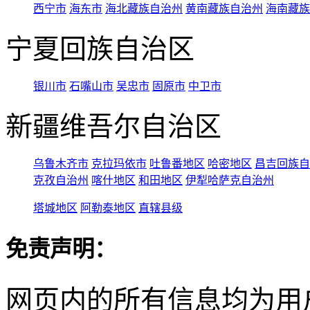
西宁市
海东市
海北藏族自治州
黄南藏族自治州
海南藏族
宁夏回族自治区
银川市
石嘴山市
吴忠市
固原市
中卫市
新疆维吾尔自治区
乌鲁木齐市
克拉玛依市
吐鲁番地区
哈密地区
昌吉回族自
克孜自治州
喀什地区
和田地区
伊犁哈萨克自治州
塔城地区
阿勒泰地区
直辖县级
免责声明：
网页内的所有信息均为用