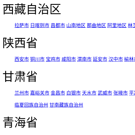
西藏自治区
拉萨市
日喀则市
昌都市
山南地区
那曲地区
阿里地区
林
陕西省
西安市
铜川市
宝鸡市
咸阳市
渭南市
延安市
汉中市
榆林
甘肃省
兰州市
嘉峪关市
金昌市
白银市
天水市
武威市
张掖市
平
临夏回族自治州
甘南藏族自治州
青海省