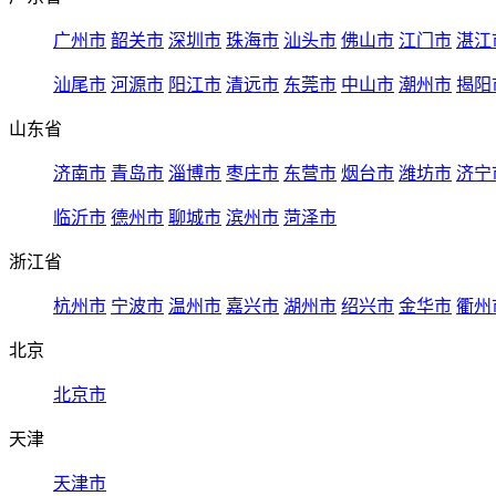
广州市
韶关市
深圳市
珠海市
汕头市
佛山市
江门市
湛江
汕尾市
河源市
阳江市
清远市
东莞市
中山市
潮州市
揭阳
山东省
济南市
青岛市
淄博市
枣庄市
东营市
烟台市
潍坊市
济宁
临沂市
德州市
聊城市
滨州市
菏泽市
浙江省
杭州市
宁波市
温州市
嘉兴市
湖州市
绍兴市
金华市
衢州
北京
北京市
天津
天津市