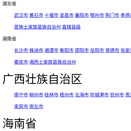
湖北省
武汉市
黄石市
十堰市
宜昌市
襄阳市
鄂州市
荆门市
孝感
恩施土家族苗族自治州
直辖县级
湖南省
长沙市
株洲市
湘潭市
衡阳市
邵阳市
岳阳市
常德市
张家
娄底市
湘西土家族苗族自治州
广西壮族自治区
南宁市
柳州市
桂林市
梧州市
北海市
防城港市
钦州市
贵
来宾市
崇左市
海南省