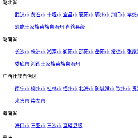
湖北省
武汉市
黄石市
十堰市
宜昌市
襄阳市
鄂州市
荆门市
孝感
恩施土家族苗族自治州
直辖县级
湖南省
长沙市
株洲市
湘潭市
衡阳市
邵阳市
岳阳市
常德市
张家
娄底市
湘西土家族苗族自治州
广西壮族自治区
南宁市
柳州市
桂林市
梧州市
北海市
防城港市
钦州市
贵
来宾市
崇左市
海南省
海口市
三亚市
三沙市
直辖县级
重庆