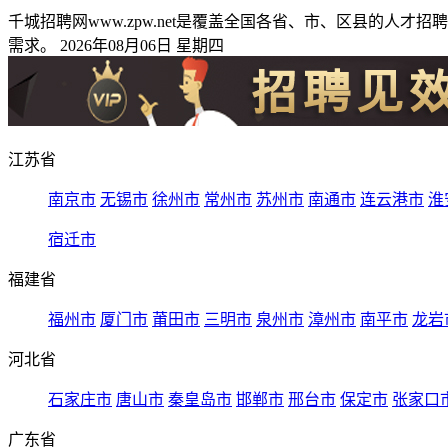
千城招聘网www.zpw.net是覆盖全国各省、市、区县的
需求。 2026年08月06日 星期四
江苏省
南京市
无锡市
徐州市
常州市
苏州市
南通市
连云港市
淮
宿迁市
福建省
福州市
厦门市
莆田市
三明市
泉州市
漳州市
南平市
龙岩
河北省
石家庄市
唐山市
秦皇岛市
邯郸市
邢台市
保定市
张家口
广东省