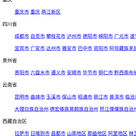
重庆市
重庆
两江新区
四川省
成都市
自贡市
攀枝花市
泸州市
德阳市
绵阳市
广元市
遂
宜宾市
广安市
达州市
雅安市
巴中市
资阳市
阿坝藏族羌
贵州省
贵阳市
六盘水市
遵义市
安顺市
毕节市
铜仁市
黔西南布
云南省
昆明市
曲靖市
玉溪市
保山市
昭通市
丽江市
普洱市
临沧
大理白族自治州
德宏傣族景颇族自治州
怒江傈僳族自治
西藏自治区
拉萨市
日喀则市
昌都市
山南地区
那曲地区
阿里地区
林