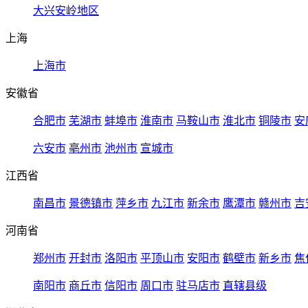
大兴安岭地区
上海
上海市
安徽省
合肥市
芜湖市
蚌埠市
淮南市
马鞍山市
淮北市
铜陵市
安
六安市
亳州市
池州市
宣城市
江西省
南昌市
景德镇市
萍乡市
九江市
新余市
鹰潭市
赣州市
吉
河南省
郑州市
开封市
洛阳市
平顶山市
安阳市
鹤壁市
新乡市
焦
南阳市
商丘市
信阳市
周口市
驻马店市
直辖县级