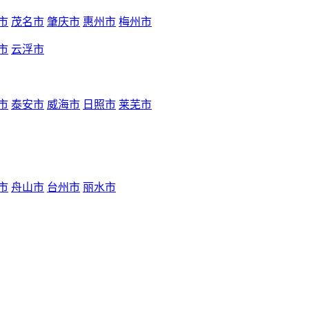
市
茂名市
肇庆市
惠州市
梅州市
市
云浮市
市
泰安市
威海市
日照市
莱芜市
市
舟山市
台州市
丽水市