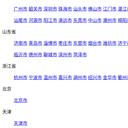
广州市
韶关市
深圳市
珠海市
汕头市
佛山市
江门市
湛江
汕尾市
河源市
阳江市
清远市
东莞市
中山市
潮州市
揭阳
山东省
济南市
青岛市
淄博市
枣庄市
东营市
烟台市
潍坊市
济宁
临沂市
德州市
聊城市
滨州市
菏泽市
浙江省
杭州市
宁波市
温州市
嘉兴市
湖州市
绍兴市
金华市
衢州
北京
北京市
天津
天津市