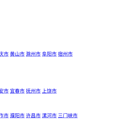
庆市
黄山市
滁州市
阜阳市
宿州市
安市
宜春市
抚州市
上饶市
作市
濮阳市
许昌市
漯河市
三门峡市