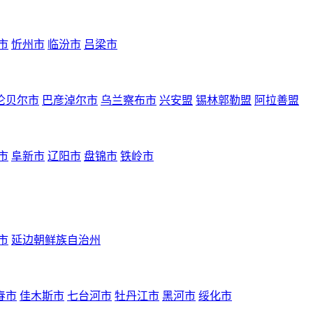
市
忻州市
临汾市
吕梁市
伦贝尔市
巴彦淖尔市
乌兰察布市
兴安盟
锡林郭勒盟
阿拉善盟
市
阜新市
辽阳市
盘锦市
铁岭市
市
延边朝鲜族自治州
春市
佳木斯市
七台河市
牡丹江市
黑河市
绥化市