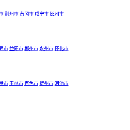
市
荆州市
黄冈市
咸宁市
随州市
界市
益阳市
郴州市
永州市
怀化市
港市
玉林市
百色市
贺州市
河池市