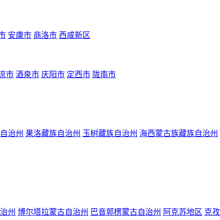
市
安康市
商洛市
西咸新区
凉市
酒泉市
庆阳市
定西市
陇南市
自治州
果洛藏族自治州
玉树藏族自治州
海西蒙古族藏族自治州
治州
博尔塔拉蒙古自治州
巴音郭楞蒙古自治州
阿克苏地区
克孜