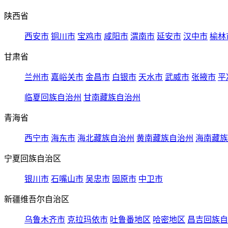
陕西省
西安市
铜川市
宝鸡市
咸阳市
渭南市
延安市
汉中市
榆林
甘肃省
兰州市
嘉峪关市
金昌市
白银市
天水市
武威市
张掖市
平
临夏回族自治州
甘南藏族自治州
青海省
西宁市
海东市
海北藏族自治州
黄南藏族自治州
海南藏族
宁夏回族自治区
银川市
石嘴山市
吴忠市
固原市
中卫市
新疆维吾尔自治区
乌鲁木齐市
克拉玛依市
吐鲁番地区
哈密地区
昌吉回族自