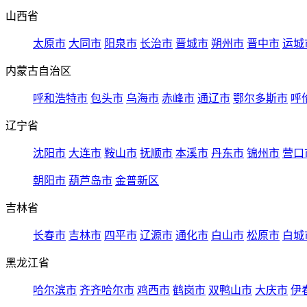
山西省
太原市
大同市
阳泉市
长治市
晋城市
朔州市
晋中市
运城
内蒙古自治区
呼和浩特市
包头市
乌海市
赤峰市
通辽市
鄂尔多斯市
呼
辽宁省
沈阳市
大连市
鞍山市
抚顺市
本溪市
丹东市
锦州市
营口
朝阳市
葫芦岛市
金普新区
吉林省
长春市
吉林市
四平市
辽源市
通化市
白山市
松原市
白城
黑龙江省
哈尔滨市
齐齐哈尔市
鸡西市
鹤岗市
双鸭山市
大庆市
伊