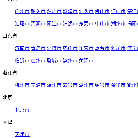
广州市
韶关市
深圳市
珠海市
汕头市
佛山市
江门市
湛江
汕尾市
河源市
阳江市
清远市
东莞市
中山市
潮州市
揭阳
山东省
济南市
青岛市
淄博市
枣庄市
东营市
烟台市
潍坊市
济宁
临沂市
德州市
聊城市
滨州市
菏泽市
浙江省
杭州市
宁波市
温州市
嘉兴市
湖州市
绍兴市
金华市
衢州
北京
北京市
天津
天津市