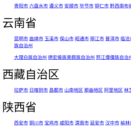
贵阳市
六盘水市
遵义市
安顺市
毕节市
铜仁市
黔西南布
云南省
昆明市
曲靖市
玉溪市
保山市
昭通市
丽江市
普洱市
临沧
族自治州
大理白族自治州
德宏傣族景颇族自治州
怒江傈僳族自治
西藏自治区
拉萨市
日喀则市
昌都市
山南地区
那曲地区
阿里地区
林
陕西省
西安市
铜川市
宝鸡市
咸阳市
渭南市
延安市
汉中市
榆林