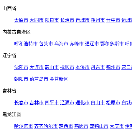
山西省
太原市
大同市
阳泉市
长治市
晋城市
朔州市
晋中市
运城
内蒙古自治区
呼和浩特市
包头市
乌海市
赤峰市
通辽市
鄂尔多斯市
呼
辽宁省
沈阳市
大连市
鞍山市
抚顺市
本溪市
丹东市
锦州市
营口
朝阳市
葫芦岛市
金普新区
吉林省
长春市
吉林市
四平市
辽源市
通化市
白山市
松原市
白城
黑龙江省
哈尔滨市
齐齐哈尔市
鸡西市
鹤岗市
双鸭山市
大庆市
伊