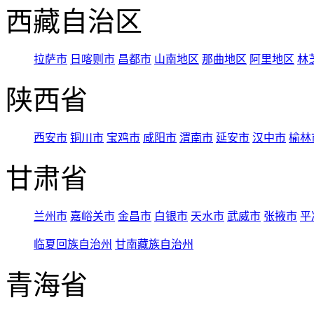
西藏自治区
拉萨市
日喀则市
昌都市
山南地区
那曲地区
阿里地区
林
陕西省
西安市
铜川市
宝鸡市
咸阳市
渭南市
延安市
汉中市
榆林
甘肃省
兰州市
嘉峪关市
金昌市
白银市
天水市
武威市
张掖市
平
临夏回族自治州
甘南藏族自治州
青海省