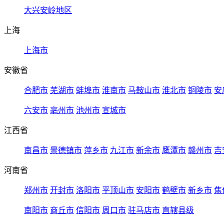
大兴安岭地区
上海
上海市
安徽省
合肥市
芜湖市
蚌埠市
淮南市
马鞍山市
淮北市
铜陵市
安
六安市
亳州市
池州市
宣城市
江西省
南昌市
景德镇市
萍乡市
九江市
新余市
鹰潭市
赣州市
吉
河南省
郑州市
开封市
洛阳市
平顶山市
安阳市
鹤壁市
新乡市
焦
南阳市
商丘市
信阳市
周口市
驻马店市
直辖县级