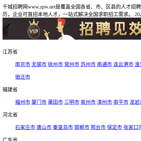
千城招聘网www.zpw.net是覆盖全国各省、市、区县的人
历，企业可直招本地人才，一站式解决全国求职招工需求。 2026
江苏省
南京市
无锡市
徐州市
常州市
苏州市
南通市
连云港市
淮
宿迁市
福建省
福州市
厦门市
莆田市
三明市
泉州市
漳州市
南平市
龙岩
河北省
石家庄市
唐山市
秦皇岛市
邯郸市
邢台市
保定市
张家口
广东省