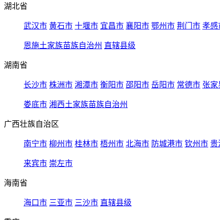
湖北省
武汉市
黄石市
十堰市
宜昌市
襄阳市
鄂州市
荆门市
孝感
恩施土家族苗族自治州
直辖县级
湖南省
长沙市
株洲市
湘潭市
衡阳市
邵阳市
岳阳市
常德市
张家
娄底市
湘西土家族苗族自治州
广西壮族自治区
南宁市
柳州市
桂林市
梧州市
北海市
防城港市
钦州市
贵
来宾市
崇左市
海南省
海口市
三亚市
三沙市
直辖县级