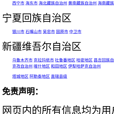
西宁市
海东市
海北藏族自治州
黄南藏族自治州
海南藏族
宁夏回族自治区
银川市
石嘴山市
吴忠市
固原市
中卫市
新疆维吾尔自治区
乌鲁木齐市
克拉玛依市
吐鲁番地区
哈密地区
昌吉回族自
克孜自治州
喀什地区
和田地区
伊犁哈萨克自治州
塔城地区
阿勒泰地区
直辖县级
免责声明：
网页内的所有信息均为用