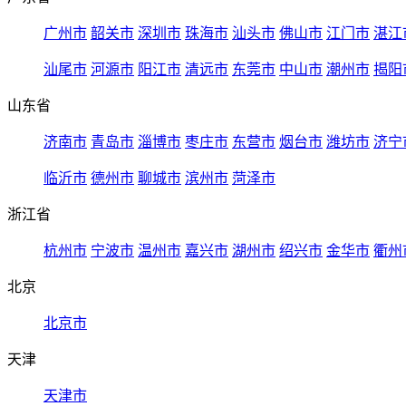
广州市
韶关市
深圳市
珠海市
汕头市
佛山市
江门市
湛江
汕尾市
河源市
阳江市
清远市
东莞市
中山市
潮州市
揭阳
山东省
济南市
青岛市
淄博市
枣庄市
东营市
烟台市
潍坊市
济宁
临沂市
德州市
聊城市
滨州市
菏泽市
浙江省
杭州市
宁波市
温州市
嘉兴市
湖州市
绍兴市
金华市
衢州
北京
北京市
天津
天津市