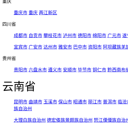
重庆
重庆市
重庆
两江新区
四川省
成都市
自贡市
攀枝花市
泸州市
德阳市
绵阳市
广元市
遂
宜宾市
广安市
达州市
雅安市
巴中市
资阳市
阿坝藏族羌
贵州省
贵阳市
六盘水市
遵义市
安顺市
毕节市
铜仁市
黔西南布
云南省
昆明市
曲靖市
玉溪市
保山市
昭通市
丽江市
普洱市
临沧
族自治州
大理白族自治州
德宏傣族景颇族自治州
怒江傈僳族自治