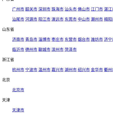
广州市
韶关市
深圳市
珠海市
汕头市
佛山市
江门市
湛江
汕尾市
河源市
阳江市
清远市
东莞市
中山市
潮州市
揭阳
山东省
济南市
青岛市
淄博市
枣庄市
东营市
烟台市
潍坊市
济宁
临沂市
德州市
聊城市
滨州市
菏泽市
浙江省
杭州市
宁波市
温州市
嘉兴市
湖州市
绍兴市
金华市
衢州
北京
北京市
天津
天津市