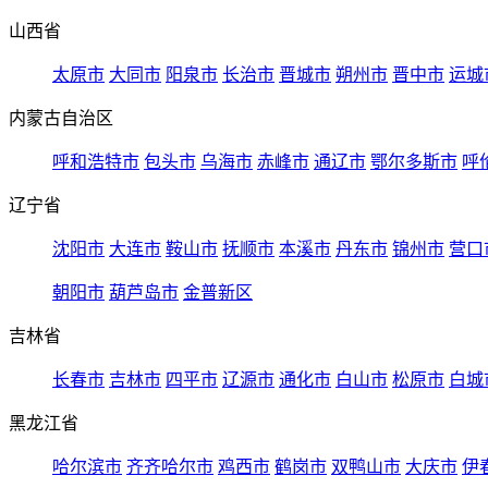
山西省
太原市
大同市
阳泉市
长治市
晋城市
朔州市
晋中市
运城
内蒙古自治区
呼和浩特市
包头市
乌海市
赤峰市
通辽市
鄂尔多斯市
呼
辽宁省
沈阳市
大连市
鞍山市
抚顺市
本溪市
丹东市
锦州市
营口
朝阳市
葫芦岛市
金普新区
吉林省
长春市
吉林市
四平市
辽源市
通化市
白山市
松原市
白城
黑龙江省
哈尔滨市
齐齐哈尔市
鸡西市
鹤岗市
双鸭山市
大庆市
伊