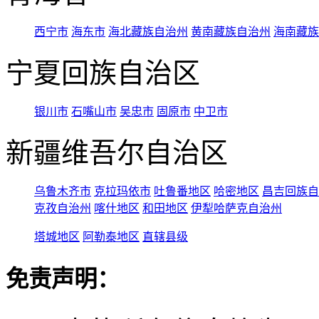
西宁市
海东市
海北藏族自治州
黄南藏族自治州
海南藏族
宁夏回族自治区
银川市
石嘴山市
吴忠市
固原市
中卫市
新疆维吾尔自治区
乌鲁木齐市
克拉玛依市
吐鲁番地区
哈密地区
昌吉回族自
克孜自治州
喀什地区
和田地区
伊犁哈萨克自治州
塔城地区
阿勒泰地区
直辖县级
免责声明：