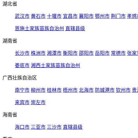
湖北省
武汉市
黄石市
十堰市
宜昌市
襄阳市
鄂州市
荆门市
孝感
恩施土家族苗族自治州
直辖县级
湖南省
长沙市
株洲市
湘潭市
衡阳市
邵阳市
岳阳市
常德市
张家
娄底市
湘西土家族苗族自治州
广西壮族自治区
南宁市
柳州市
桂林市
梧州市
北海市
防城港市
钦州市
贵
来宾市
崇左市
海南省
海口市
三亚市
三沙市
直辖县级