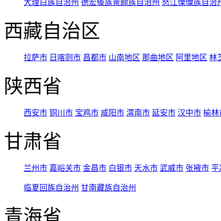
大理白族自治州
德宏傣族景颇族自治州
怒江傈僳族自治
西藏自治区
拉萨市
日喀则市
昌都市
山南地区
那曲地区
阿里地区
林
陕西省
西安市
铜川市
宝鸡市
咸阳市
渭南市
延安市
汉中市
榆林
甘肃省
兰州市
嘉峪关市
金昌市
白银市
天水市
武威市
张掖市
平
临夏回族自治州
甘南藏族自治州
青海省