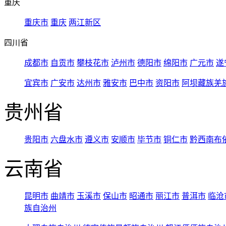
重庆
重庆市
重庆
两江新区
四川省
成都市
自贡市
攀枝花市
泸州市
德阳市
绵阳市
广元市
遂
宜宾市
广安市
达州市
雅安市
巴中市
资阳市
阿坝藏族羌
贵州省
贵阳市
六盘水市
遵义市
安顺市
毕节市
铜仁市
黔西南布
云南省
昆明市
曲靖市
玉溪市
保山市
昭通市
丽江市
普洱市
临沧
族自治州