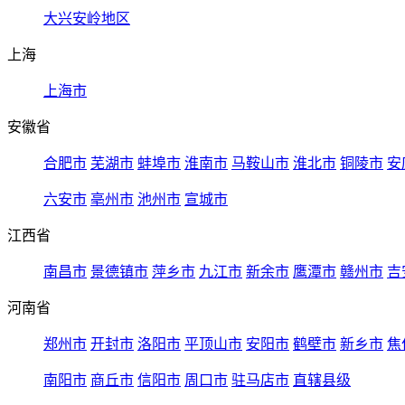
大兴安岭地区
上海
上海市
安徽省
合肥市
芜湖市
蚌埠市
淮南市
马鞍山市
淮北市
铜陵市
安
六安市
亳州市
池州市
宣城市
江西省
南昌市
景德镇市
萍乡市
九江市
新余市
鹰潭市
赣州市
吉
河南省
郑州市
开封市
洛阳市
平顶山市
安阳市
鹤壁市
新乡市
焦
南阳市
商丘市
信阳市
周口市
驻马店市
直辖县级