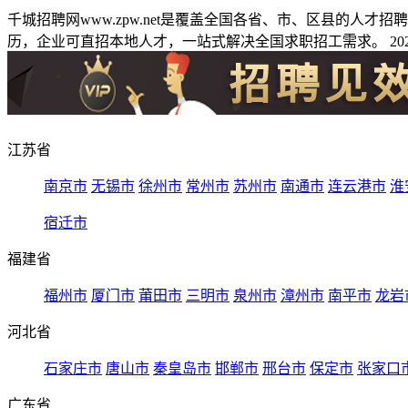
千城招聘网www.zpw.net是覆盖全国各省、市、区县的人
历，企业可直招本地人才，一站式解决全国求职招工需求。 2026
江苏省
南京市
无锡市
徐州市
常州市
苏州市
南通市
连云港市
淮
宿迁市
福建省
福州市
厦门市
莆田市
三明市
泉州市
漳州市
南平市
龙岩
河北省
石家庄市
唐山市
秦皇岛市
邯郸市
邢台市
保定市
张家口
广东省