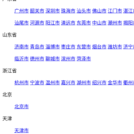
广州市
韶关市
深圳市
珠海市
汕头市
佛山市
江门市
湛江
汕尾市
河源市
阳江市
清远市
东莞市
中山市
潮州市
揭阳
山东省
济南市
青岛市
淄博市
枣庄市
东营市
烟台市
潍坊市
济宁
临沂市
德州市
聊城市
滨州市
菏泽市
浙江省
杭州市
宁波市
温州市
嘉兴市
湖州市
绍兴市
金华市
衢州
北京
北京市
天津
天津市