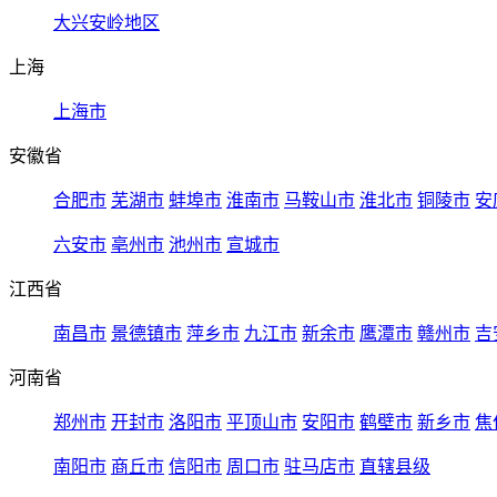
大兴安岭地区
上海
上海市
安徽省
合肥市
芜湖市
蚌埠市
淮南市
马鞍山市
淮北市
铜陵市
安
六安市
亳州市
池州市
宣城市
江西省
南昌市
景德镇市
萍乡市
九江市
新余市
鹰潭市
赣州市
吉
河南省
郑州市
开封市
洛阳市
平顶山市
安阳市
鹤壁市
新乡市
焦
南阳市
商丘市
信阳市
周口市
驻马店市
直辖县级