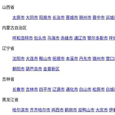
山西省
太原市
大同市
阳泉市
长治市
晋城市
朔州市
晋中市
运城
内蒙古自治区
呼和浩特市
包头市
乌海市
赤峰市
通辽市
鄂尔多斯市
呼
辽宁省
沈阳市
大连市
鞍山市
抚顺市
本溪市
丹东市
锦州市
营口
朝阳市
葫芦岛市
金普新区
吉林省
长春市
吉林市
四平市
辽源市
通化市
白山市
松原市
白城
黑龙江省
哈尔滨市
齐齐哈尔市
鸡西市
鹤岗市
双鸭山市
大庆市
伊