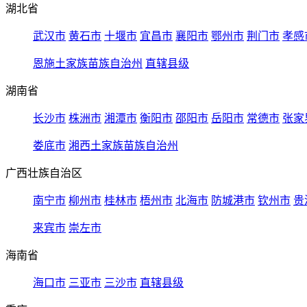
湖北省
武汉市
黄石市
十堰市
宜昌市
襄阳市
鄂州市
荆门市
孝感
恩施土家族苗族自治州
直辖县级
湖南省
长沙市
株洲市
湘潭市
衡阳市
邵阳市
岳阳市
常德市
张家
娄底市
湘西土家族苗族自治州
广西壮族自治区
南宁市
柳州市
桂林市
梧州市
北海市
防城港市
钦州市
贵
来宾市
崇左市
海南省
海口市
三亚市
三沙市
直辖县级