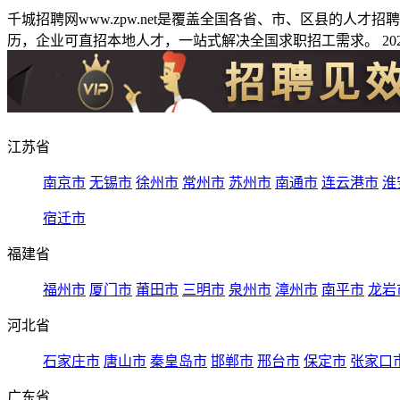
千城招聘网www.zpw.net是覆盖全国各省、市、区县的人
历，企业可直招本地人才，一站式解决全国求职招工需求。 2026
江苏省
南京市
无锡市
徐州市
常州市
苏州市
南通市
连云港市
淮
宿迁市
福建省
福州市
厦门市
莆田市
三明市
泉州市
漳州市
南平市
龙岩
河北省
石家庄市
唐山市
秦皇岛市
邯郸市
邢台市
保定市
张家口
广东省