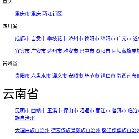
重庆
重庆市
重庆
两江新区
四川省
成都市
自贡市
攀枝花市
泸州市
德阳市
绵阳市
广元市
遂
宜宾市
广安市
达州市
雅安市
巴中市
资阳市
阿坝藏族羌
贵州省
贵阳市
六盘水市
遵义市
安顺市
毕节市
铜仁市
黔西南布
云南省
昆明市
曲靖市
玉溪市
保山市
昭通市
丽江市
普洱市
临沧
族自治州
大理白族自治州
德宏傣族景颇族自治州
怒江傈僳族自治