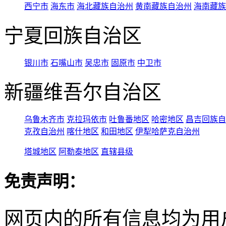
西宁市
海东市
海北藏族自治州
黄南藏族自治州
海南藏族
宁夏回族自治区
银川市
石嘴山市
吴忠市
固原市
中卫市
新疆维吾尔自治区
乌鲁木齐市
克拉玛依市
吐鲁番地区
哈密地区
昌吉回族自
克孜自治州
喀什地区
和田地区
伊犁哈萨克自治州
塔城地区
阿勒泰地区
直辖县级
免责声明：
网页内的所有信息均为用