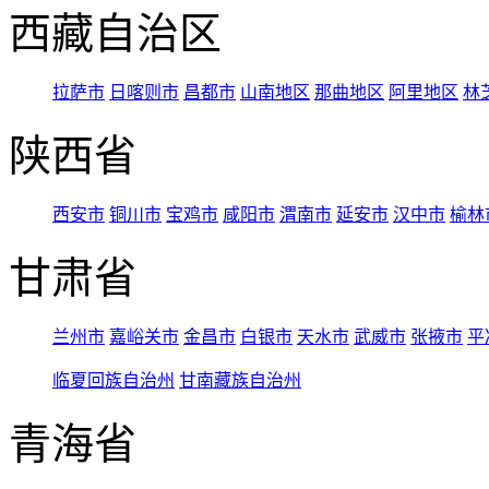
西藏自治区
拉萨市
日喀则市
昌都市
山南地区
那曲地区
阿里地区
林
陕西省
西安市
铜川市
宝鸡市
咸阳市
渭南市
延安市
汉中市
榆林
甘肃省
兰州市
嘉峪关市
金昌市
白银市
天水市
武威市
张掖市
平
临夏回族自治州
甘南藏族自治州
青海省