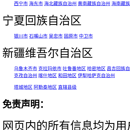
西宁市
海东市
海北藏族自治州
黄南藏族自治州
海南藏族
宁夏回族自治区
银川市
石嘴山市
吴忠市
固原市
中卫市
新疆维吾尔自治区
乌鲁木齐市
克拉玛依市
吐鲁番地区
哈密地区
昌吉回族自
克孜自治州
喀什地区
和田地区
伊犁哈萨克自治州
塔城地区
阿勒泰地区
直辖县级
免责声明：
网页内的所有信息均为用