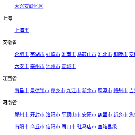
大兴安岭地区
上海
上海市
安徽省
合肥市
芜湖市
蚌埠市
淮南市
马鞍山市
淮北市
铜陵市
安
六安市
亳州市
池州市
宣城市
江西省
南昌市
景德镇市
萍乡市
九江市
新余市
鹰潭市
赣州市
吉
河南省
郑州市
开封市
洛阳市
平顶山市
安阳市
鹤壁市
新乡市
焦
南阳市
商丘市
信阳市
周口市
驻马店市
直辖县级