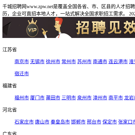
千城招聘网www.zpw.net是覆盖全国各省、市、区县的人
历，企业可直招本地人才，一站式解决全国求职招工需求。 2026
江苏省
南京市
无锡市
徐州市
常州市
苏州市
南通市
连云港市
淮
宿迁市
福建省
福州市
厦门市
莆田市
三明市
泉州市
漳州市
南平市
龙岩
河北省
石家庄市
唐山市
秦皇岛市
邯郸市
邢台市
保定市
张家口
广东省