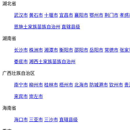
湖北省
武汉市
黄石市
十堰市
宜昌市
襄阳市
鄂州市
荆门市
孝感
恩施土家族苗族自治州
直辖县级
湖南省
长沙市
株洲市
湘潭市
衡阳市
邵阳市
岳阳市
常德市
张家
娄底市
湘西土家族苗族自治州
广西壮族自治区
南宁市
柳州市
桂林市
梧州市
北海市
防城港市
钦州市
贵
来宾市
崇左市
海南省
海口市
三亚市
三沙市
直辖县级