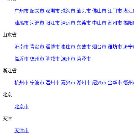
广州市
韶关市
深圳市
珠海市
汕头市
佛山市
江门市
湛江
汕尾市
河源市
阳江市
清远市
东莞市
中山市
潮州市
揭阳
山东省
济南市
青岛市
淄博市
枣庄市
东营市
烟台市
潍坊市
济宁
临沂市
德州市
聊城市
滨州市
菏泽市
浙江省
杭州市
宁波市
温州市
嘉兴市
湖州市
绍兴市
金华市
衢州
北京
北京市
天津
天津市