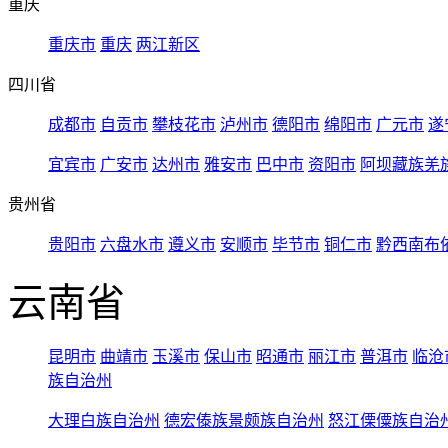
重庆
重庆市
重庆
两江新区
四川省
成都市
自贡市
攀枝花市
泸州市
德阳市
绵阳市
广元市
遂
宜宾市
广安市
达州市
雅安市
巴中市
资阳市
阿坝藏族羌
贵州省
贵阳市
六盘水市
遵义市
安顺市
毕节市
铜仁市
黔西南布
云南省
昆明市
曲靖市
玉溪市
保山市
昭通市
丽江市
普洱市
临沧
族自治州
大理白族自治州
德宏傣族景颇族自治州
怒江傈僳族自治