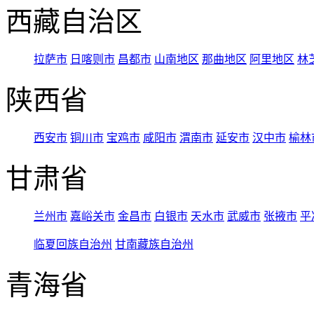
西藏自治区
拉萨市
日喀则市
昌都市
山南地区
那曲地区
阿里地区
林
陕西省
西安市
铜川市
宝鸡市
咸阳市
渭南市
延安市
汉中市
榆林
甘肃省
兰州市
嘉峪关市
金昌市
白银市
天水市
武威市
张掖市
平
临夏回族自治州
甘南藏族自治州
青海省