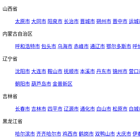
山西省
太原市
大同市
阳泉市
长治市
晋城市
朔州市
晋中市
运城
内蒙古自治区
呼和浩特市
包头市
乌海市
赤峰市
通辽市
鄂尔多斯市
呼
辽宁省
沈阳市
大连市
鞍山市
抚顺市
本溪市
丹东市
锦州市
营口
朝阳市
葫芦岛市
金普新区
吉林省
长春市
吉林市
四平市
辽源市
通化市
白山市
松原市
白城
黑龙江省
哈尔滨市
齐齐哈尔市
鸡西市
鹤岗市
双鸭山市
大庆市
伊