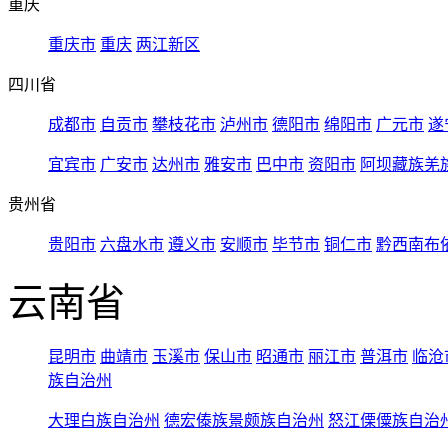
重庆
重庆市
重庆
两江新区
四川省
成都市
自贡市
攀枝花市
泸州市
德阳市
绵阳市
广元市
遂
宜宾市
广安市
达州市
雅安市
巴中市
资阳市
阿坝藏族羌
贵州省
贵阳市
六盘水市
遵义市
安顺市
毕节市
铜仁市
黔西南布
云南省
昆明市
曲靖市
玉溪市
保山市
昭通市
丽江市
普洱市
临沧
族自治州
大理白族自治州
德宏傣族景颇族自治州
怒江傈僳族自治