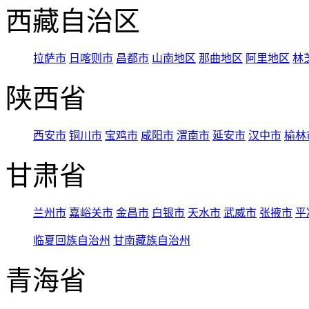
西藏自治区
拉萨市
日喀则市
昌都市
山南地区
那曲地区
阿里地区
林
陕西省
西安市
铜川市
宝鸡市
咸阳市
渭南市
延安市
汉中市
榆林
甘肃省
兰州市
嘉峪关市
金昌市
白银市
天水市
武威市
张掖市
平
临夏回族自治州
甘南藏族自治州
青海省