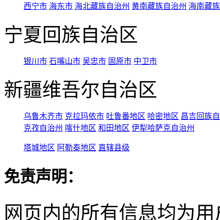
西宁市
海东市
海北藏族自治州
黄南藏族自治州
海南藏族
宁夏回族自治区
银川市
石嘴山市
吴忠市
固原市
中卫市
新疆维吾尔自治区
乌鲁木齐市
克拉玛依市
吐鲁番地区
哈密地区
昌吉回族自
克孜自治州
喀什地区
和田地区
伊犁哈萨克自治州
塔城地区
阿勒泰地区
直辖县级
免责声明：
网页内的所有信息均为用