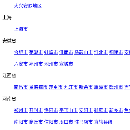
大兴安岭地区
上海
上海市
安徽省
合肥市
芜湖市
蚌埠市
淮南市
马鞍山市
淮北市
铜陵市
安
六安市
亳州市
池州市
宣城市
江西省
南昌市
景德镇市
萍乡市
九江市
新余市
鹰潭市
赣州市
吉
河南省
郑州市
开封市
洛阳市
平顶山市
安阳市
鹤壁市
新乡市
焦
南阳市
商丘市
信阳市
周口市
驻马店市
直辖县级