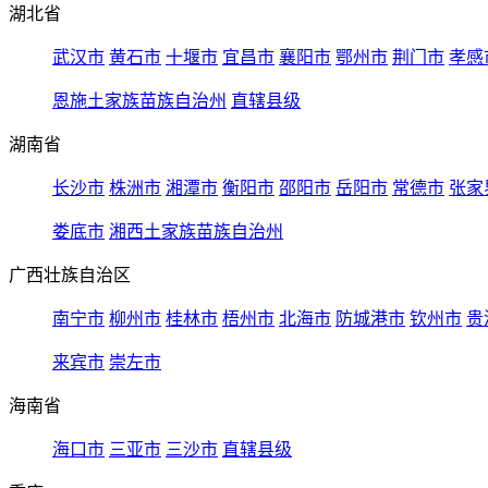
湖北省
武汉市
黄石市
十堰市
宜昌市
襄阳市
鄂州市
荆门市
孝感
恩施土家族苗族自治州
直辖县级
湖南省
长沙市
株洲市
湘潭市
衡阳市
邵阳市
岳阳市
常德市
张家
娄底市
湘西土家族苗族自治州
广西壮族自治区
南宁市
柳州市
桂林市
梧州市
北海市
防城港市
钦州市
贵
来宾市
崇左市
海南省
海口市
三亚市
三沙市
直辖县级