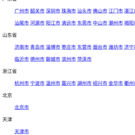
广州市
韶关市
深圳市
珠海市
汕头市
佛山市
江门市
湛江
汕尾市
河源市
阳江市
清远市
东莞市
中山市
潮州市
揭阳
山东省
济南市
青岛市
淄博市
枣庄市
东营市
烟台市
潍坊市
济宁
临沂市
德州市
聊城市
滨州市
菏泽市
浙江省
杭州市
宁波市
温州市
嘉兴市
湖州市
绍兴市
金华市
衢州
北京
北京市
天津
天津市