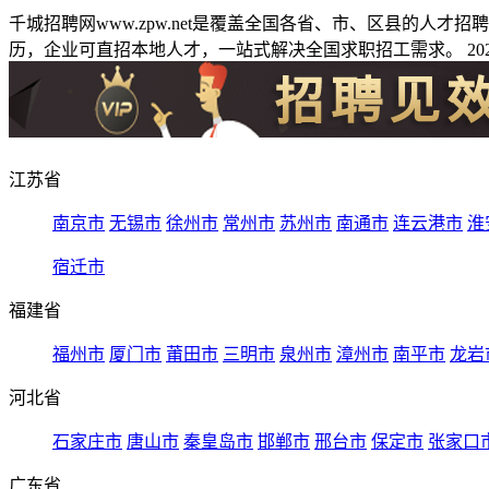
千城招聘网www.zpw.net是覆盖全国各省、市、区县的人
历，企业可直招本地人才，一站式解决全国求职招工需求。 2026
江苏省
南京市
无锡市
徐州市
常州市
苏州市
南通市
连云港市
淮
宿迁市
福建省
福州市
厦门市
莆田市
三明市
泉州市
漳州市
南平市
龙岩
河北省
石家庄市
唐山市
秦皇岛市
邯郸市
邢台市
保定市
张家口
广东省