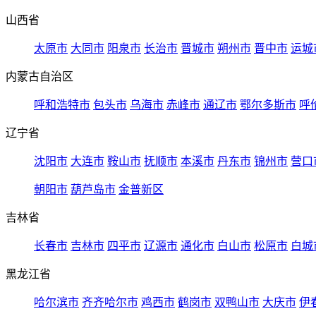
山西省
太原市
大同市
阳泉市
长治市
晋城市
朔州市
晋中市
运城
内蒙古自治区
呼和浩特市
包头市
乌海市
赤峰市
通辽市
鄂尔多斯市
呼
辽宁省
沈阳市
大连市
鞍山市
抚顺市
本溪市
丹东市
锦州市
营口
朝阳市
葫芦岛市
金普新区
吉林省
长春市
吉林市
四平市
辽源市
通化市
白山市
松原市
白城
黑龙江省
哈尔滨市
齐齐哈尔市
鸡西市
鹤岗市
双鸭山市
大庆市
伊