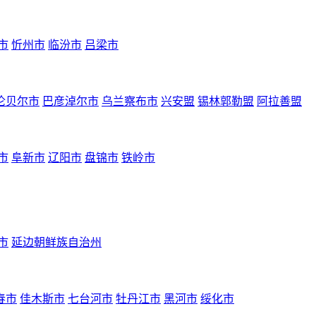
市
忻州市
临汾市
吕梁市
伦贝尔市
巴彦淖尔市
乌兰察布市
兴安盟
锡林郭勒盟
阿拉善盟
市
阜新市
辽阳市
盘锦市
铁岭市
市
延边朝鲜族自治州
春市
佳木斯市
七台河市
牡丹江市
黑河市
绥化市