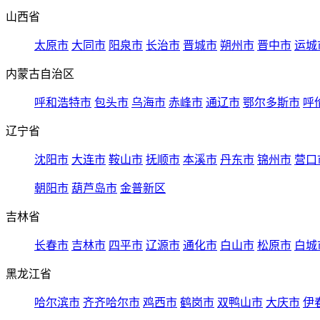
山西省
太原市
大同市
阳泉市
长治市
晋城市
朔州市
晋中市
运城
内蒙古自治区
呼和浩特市
包头市
乌海市
赤峰市
通辽市
鄂尔多斯市
呼
辽宁省
沈阳市
大连市
鞍山市
抚顺市
本溪市
丹东市
锦州市
营口
朝阳市
葫芦岛市
金普新区
吉林省
长春市
吉林市
四平市
辽源市
通化市
白山市
松原市
白城
黑龙江省
哈尔滨市
齐齐哈尔市
鸡西市
鹤岗市
双鸭山市
大庆市
伊