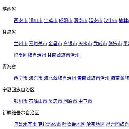
陕西省
西安市
铜川市
宝鸡市
咸阳市
渭南市
延安市
汉中市
榆林
甘肃省
兰州市
嘉峪关市
金昌市
白银市
天水市
武威市
张掖市
平
临夏回族自治州
甘南藏族自治州
青海省
西宁市
海东市
海北藏族自治州
黄南藏族自治州
海南藏族
宁夏回族自治区
银川市
石嘴山市
吴忠市
固原市
中卫市
新疆维吾尔自治区
乌鲁木齐市
克拉玛依市
吐鲁番地区
哈密地区
昌吉回族自