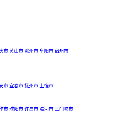
庆市
黄山市
滁州市
阜阳市
宿州市
安市
宜春市
抚州市
上饶市
作市
濮阳市
许昌市
漯河市
三门峡市