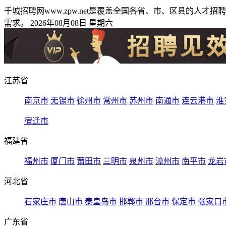
千城招聘网www.zpw.net是覆盖全国各省、市、区县的
需求。 2026年08月08日 星期六
江苏省
南京市
无锡市
徐州市
常州市
苏州市
南通市
连云港市
淮
宿迁市
福建省
福州市
厦门市
莆田市
三明市
泉州市
漳州市
南平市
龙岩
河北省
石家庄市
唐山市
秦皇岛市
邯郸市
邢台市
保定市
张家口
广东省