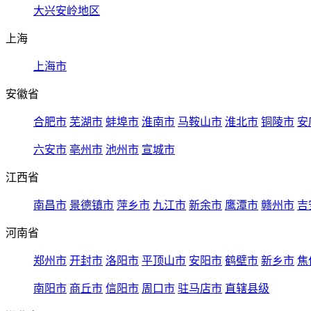
大兴安岭地区
上海
上海市
安徽省
合肥市
芜湖市
蚌埠市
淮南市
马鞍山市
淮北市
铜陵市
安
六安市
亳州市
池州市
宣城市
江西省
南昌市
景德镇市
萍乡市
九江市
新余市
鹰潭市
赣州市
吉
河南省
郑州市
开封市
洛阳市
平顶山市
安阳市
鹤壁市
新乡市
焦
南阳市
商丘市
信阳市
周口市
驻马店市
直辖县级