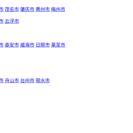
市
茂名市
肇庆市
惠州市
梅州市
市
云浮市
市
泰安市
威海市
日照市
莱芜市
市
舟山市
台州市
丽水市