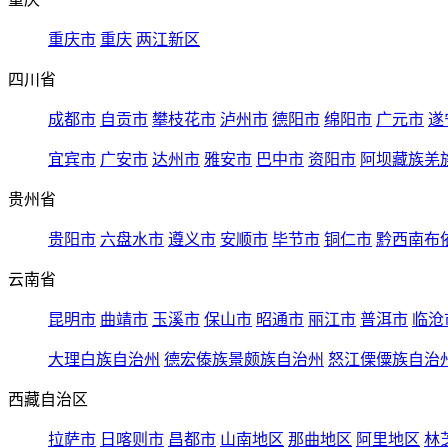
重庆市
重庆
两江新区
四川省
成都市
自贡市
攀枝花市
泸州市
德阳市
绵阳市
广元市
遂
宜宾市
广安市
达州市
雅安市
巴中市
资阳市
阿坝藏族羌
贵州省
贵阳市
六盘水市
遵义市
安顺市
毕节市
铜仁市
黔西南布
云南省
昆明市
曲靖市
玉溪市
保山市
昭通市
丽江市
普洱市
临沧
大理白族自治州
德宏傣族景颇族自治州
怒江傈僳族自治
西藏自治区
拉萨市
日喀则市
昌都市
山南地区
那曲地区
阿里地区
林