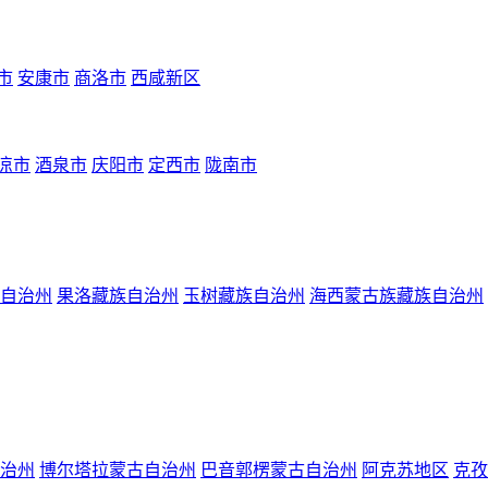
市
安康市
商洛市
西咸新区
凉市
酒泉市
庆阳市
定西市
陇南市
自治州
果洛藏族自治州
玉树藏族自治州
海西蒙古族藏族自治州
治州
博尔塔拉蒙古自治州
巴音郭楞蒙古自治州
阿克苏地区
克孜