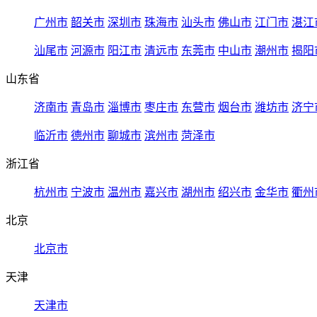
广州市
韶关市
深圳市
珠海市
汕头市
佛山市
江门市
湛江
汕尾市
河源市
阳江市
清远市
东莞市
中山市
潮州市
揭阳
山东省
济南市
青岛市
淄博市
枣庄市
东营市
烟台市
潍坊市
济宁
临沂市
德州市
聊城市
滨州市
菏泽市
浙江省
杭州市
宁波市
温州市
嘉兴市
湖州市
绍兴市
金华市
衢州
北京
北京市
天津
天津市