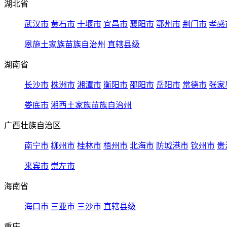
湖北省
武汉市
黄石市
十堰市
宜昌市
襄阳市
鄂州市
荆门市
孝感
恩施土家族苗族自治州
直辖县级
湖南省
长沙市
株洲市
湘潭市
衡阳市
邵阳市
岳阳市
常德市
张家
娄底市
湘西土家族苗族自治州
广西壮族自治区
南宁市
柳州市
桂林市
梧州市
北海市
防城港市
钦州市
贵
来宾市
崇左市
海南省
海口市
三亚市
三沙市
直辖县级
重庆