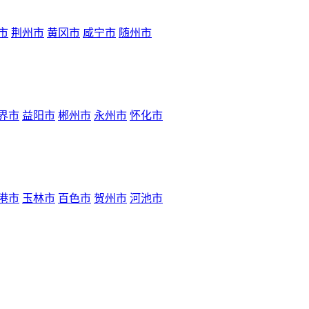
市
荆州市
黄冈市
咸宁市
随州市
界市
益阳市
郴州市
永州市
怀化市
港市
玉林市
百色市
贺州市
河池市