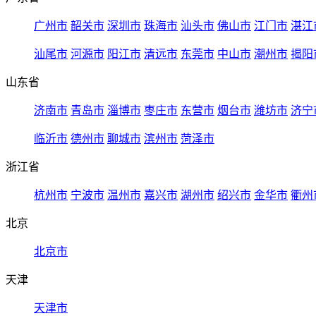
广州市
韶关市
深圳市
珠海市
汕头市
佛山市
江门市
湛江
汕尾市
河源市
阳江市
清远市
东莞市
中山市
潮州市
揭阳
山东省
济南市
青岛市
淄博市
枣庄市
东营市
烟台市
潍坊市
济宁
临沂市
德州市
聊城市
滨州市
菏泽市
浙江省
杭州市
宁波市
温州市
嘉兴市
湖州市
绍兴市
金华市
衢州
北京
北京市
天津
天津市