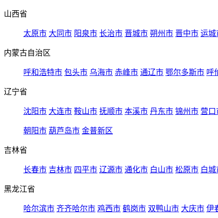
山西省
太原市
大同市
阳泉市
长治市
晋城市
朔州市
晋中市
运城
内蒙古自治区
呼和浩特市
包头市
乌海市
赤峰市
通辽市
鄂尔多斯市
呼
辽宁省
沈阳市
大连市
鞍山市
抚顺市
本溪市
丹东市
锦州市
营口
朝阳市
葫芦岛市
金普新区
吉林省
长春市
吉林市
四平市
辽源市
通化市
白山市
松原市
白城
黑龙江省
哈尔滨市
齐齐哈尔市
鸡西市
鹤岗市
双鸭山市
大庆市
伊