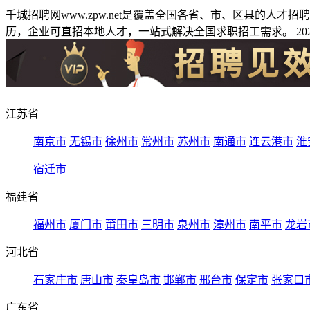
千城招聘网www.zpw.net是覆盖全国各省、市、区县的人
历，企业可直招本地人才，一站式解决全国求职招工需求。 2026
江苏省
南京市
无锡市
徐州市
常州市
苏州市
南通市
连云港市
淮
宿迁市
福建省
福州市
厦门市
莆田市
三明市
泉州市
漳州市
南平市
龙岩
河北省
石家庄市
唐山市
秦皇岛市
邯郸市
邢台市
保定市
张家口
广东省