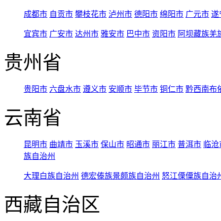
成都市
自贡市
攀枝花市
泸州市
德阳市
绵阳市
广元市
遂
宜宾市
广安市
达州市
雅安市
巴中市
资阳市
阿坝藏族羌
贵州省
贵阳市
六盘水市
遵义市
安顺市
毕节市
铜仁市
黔西南布
云南省
昆明市
曲靖市
玉溪市
保山市
昭通市
丽江市
普洱市
临沧
族自治州
大理白族自治州
德宏傣族景颇族自治州
怒江傈僳族自治
西藏自治区