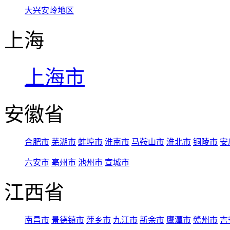
大兴安岭地区
上海
上海市
安徽省
合肥市
芜湖市
蚌埠市
淮南市
马鞍山市
淮北市
铜陵市
安
六安市
亳州市
池州市
宣城市
江西省
南昌市
景德镇市
萍乡市
九江市
新余市
鹰潭市
赣州市
吉