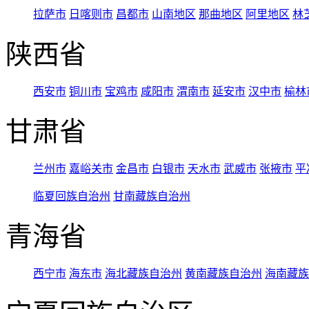
拉萨市
日喀则市
昌都市
山南地区
那曲地区
阿里地区
林
陕西省
西安市
铜川市
宝鸡市
咸阳市
渭南市
延安市
汉中市
榆林
甘肃省
兰州市
嘉峪关市
金昌市
白银市
天水市
武威市
张掖市
平
临夏回族自治州
甘南藏族自治州
青海省
西宁市
海东市
海北藏族自治州
黄南藏族自治州
海南藏族