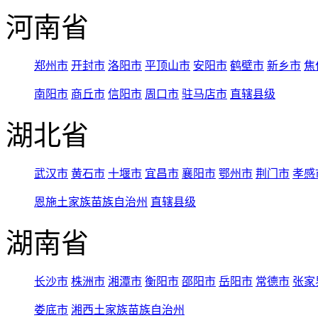
河南省
郑州市
开封市
洛阳市
平顶山市
安阳市
鹤壁市
新乡市
焦
南阳市
商丘市
信阳市
周口市
驻马店市
直辖县级
湖北省
武汉市
黄石市
十堰市
宜昌市
襄阳市
鄂州市
荆门市
孝感
恩施土家族苗族自治州
直辖县级
湖南省
长沙市
株洲市
湘潭市
衡阳市
邵阳市
岳阳市
常德市
张家
娄底市
湘西土家族苗族自治州