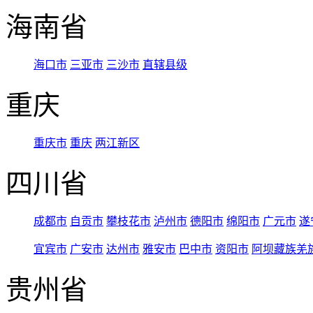
海南省
海口市
三亚市
三沙市
直辖县级
重庆
重庆市
重庆
两江新区
四川省
成都市
自贡市
攀枝花市
泸州市
德阳市
绵阳市
广元市
遂
宜宾市
广安市
达州市
雅安市
巴中市
资阳市
阿坝藏族羌
贵州省