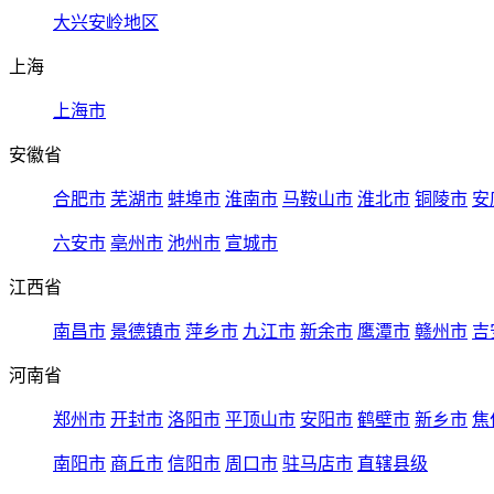
大兴安岭地区
上海
上海市
安徽省
合肥市
芜湖市
蚌埠市
淮南市
马鞍山市
淮北市
铜陵市
安
六安市
亳州市
池州市
宣城市
江西省
南昌市
景德镇市
萍乡市
九江市
新余市
鹰潭市
赣州市
吉
河南省
郑州市
开封市
洛阳市
平顶山市
安阳市
鹤壁市
新乡市
焦
南阳市
商丘市
信阳市
周口市
驻马店市
直辖县级