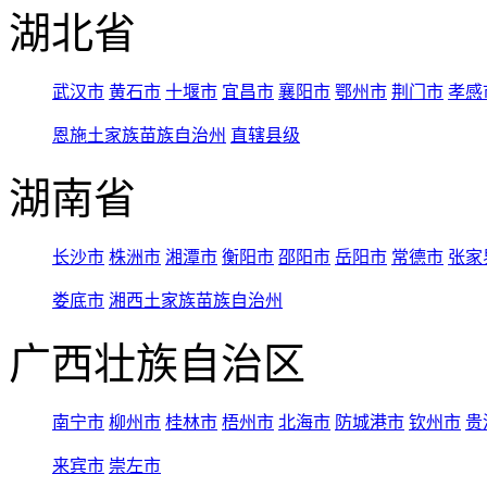
湖北省
武汉市
黄石市
十堰市
宜昌市
襄阳市
鄂州市
荆门市
孝感
恩施土家族苗族自治州
直辖县级
湖南省
长沙市
株洲市
湘潭市
衡阳市
邵阳市
岳阳市
常德市
张家
娄底市
湘西土家族苗族自治州
广西壮族自治区
南宁市
柳州市
桂林市
梧州市
北海市
防城港市
钦州市
贵
来宾市
崇左市