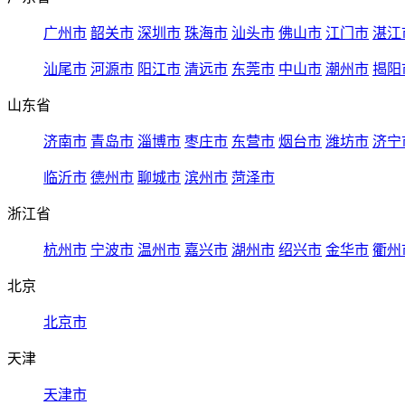
广州市
韶关市
深圳市
珠海市
汕头市
佛山市
江门市
湛江
汕尾市
河源市
阳江市
清远市
东莞市
中山市
潮州市
揭阳
山东省
济南市
青岛市
淄博市
枣庄市
东营市
烟台市
潍坊市
济宁
临沂市
德州市
聊城市
滨州市
菏泽市
浙江省
杭州市
宁波市
温州市
嘉兴市
湖州市
绍兴市
金华市
衢州
北京
北京市
天津
天津市