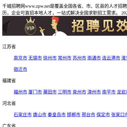
千城招聘网www.zpw.net是覆盖全国各省、市、区县的人
历，企业可直招本地人才，一站式解决全国求职招工需求。 2026
江苏省
南京市
无锡市
徐州市
常州市
苏州市
南通市
连云港市
淮
宿迁市
福建省
福州市
厦门市
莆田市
三明市
泉州市
漳州市
南平市
龙岩
河北省
石家庄市
唐山市
秦皇岛市
邯郸市
邢台市
保定市
张家口
广东省