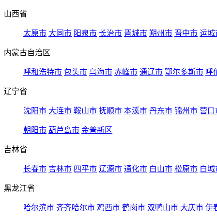
山西省
太原市
大同市
阳泉市
长治市
晋城市
朔州市
晋中市
运城
内蒙古自治区
呼和浩特市
包头市
乌海市
赤峰市
通辽市
鄂尔多斯市
呼
辽宁省
沈阳市
大连市
鞍山市
抚顺市
本溪市
丹东市
锦州市
营口
朝阳市
葫芦岛市
金普新区
吉林省
长春市
吉林市
四平市
辽源市
通化市
白山市
松原市
白城
黑龙江省
哈尔滨市
齐齐哈尔市
鸡西市
鹤岗市
双鸭山市
大庆市
伊