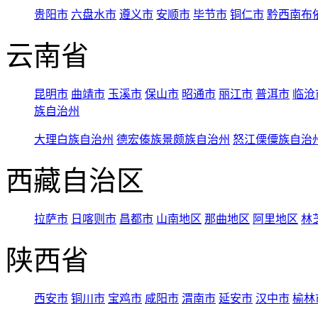
贵阳市
六盘水市
遵义市
安顺市
毕节市
铜仁市
黔西南布
云南省
昆明市
曲靖市
玉溪市
保山市
昭通市
丽江市
普洱市
临沧
族自治州
大理白族自治州
德宏傣族景颇族自治州
怒江傈僳族自治
西藏自治区
拉萨市
日喀则市
昌都市
山南地区
那曲地区
阿里地区
林
陕西省
西安市
铜川市
宝鸡市
咸阳市
渭南市
延安市
汉中市
榆林