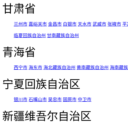
甘肃省
兰州市
嘉峪关市
金昌市
白银市
天水市
武威市
张掖市
平
临夏回族自治州
甘南藏族自治州
青海省
西宁市
海东市
海北藏族自治州
黄南藏族自治州
海南藏族
宁夏回族自治区
银川市
石嘴山市
吴忠市
固原市
中卫市
新疆维吾尔自治区