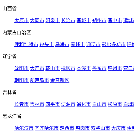
山西省
太原市
大同市
阳泉市
长治市
晋城市
朔州市
晋中市
运城
内蒙古自治区
呼和浩特市
包头市
乌海市
赤峰市
通辽市
鄂尔多斯市
呼
辽宁省
沈阳市
大连市
鞍山市
抚顺市
本溪市
丹东市
锦州市
营口
朝阳市
葫芦岛市
金普新区
吉林省
长春市
吉林市
四平市
辽源市
通化市
白山市
松原市
白城
黑龙江省
哈尔滨市
齐齐哈尔市
鸡西市
鹤岗市
双鸭山市
大庆市
伊