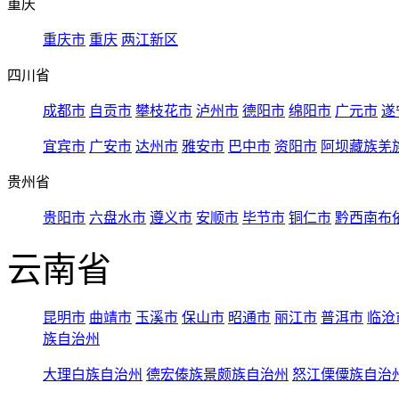
重庆
重庆市
重庆
两江新区
四川省
成都市
自贡市
攀枝花市
泸州市
德阳市
绵阳市
广元市
遂
宜宾市
广安市
达州市
雅安市
巴中市
资阳市
阿坝藏族羌
贵州省
贵阳市
六盘水市
遵义市
安顺市
毕节市
铜仁市
黔西南布
云南省
昆明市
曲靖市
玉溪市
保山市
昭通市
丽江市
普洱市
临沧
族自治州
大理白族自治州
德宏傣族景颇族自治州
怒江傈僳族自治