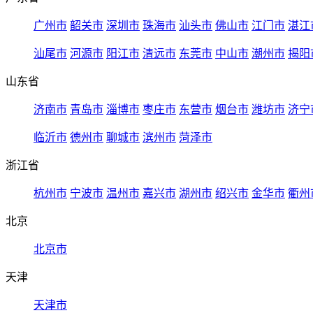
广州市
韶关市
深圳市
珠海市
汕头市
佛山市
江门市
湛江
汕尾市
河源市
阳江市
清远市
东莞市
中山市
潮州市
揭阳
山东省
济南市
青岛市
淄博市
枣庄市
东营市
烟台市
潍坊市
济宁
临沂市
德州市
聊城市
滨州市
菏泽市
浙江省
杭州市
宁波市
温州市
嘉兴市
湖州市
绍兴市
金华市
衢州
北京
北京市
天津
天津市