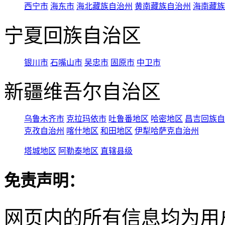
西宁市
海东市
海北藏族自治州
黄南藏族自治州
海南藏族
宁夏回族自治区
银川市
石嘴山市
吴忠市
固原市
中卫市
新疆维吾尔自治区
乌鲁木齐市
克拉玛依市
吐鲁番地区
哈密地区
昌吉回族自
克孜自治州
喀什地区
和田地区
伊犁哈萨克自治州
塔城地区
阿勒泰地区
直辖县级
免责声明：
网页内的所有信息均为用