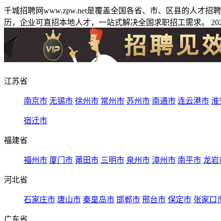
千城招聘网www.zpw.net是覆盖全国各省、市、区县的人
历，企业可直招本地人才，一站式解决全国求职招工需求。 2026
江苏省
南京市
无锡市
徐州市
常州市
苏州市
南通市
连云港市
淮
宿迁市
福建省
福州市
厦门市
莆田市
三明市
泉州市
漳州市
南平市
龙岩
河北省
石家庄市
唐山市
秦皇岛市
邯郸市
邢台市
保定市
张家口
广东省