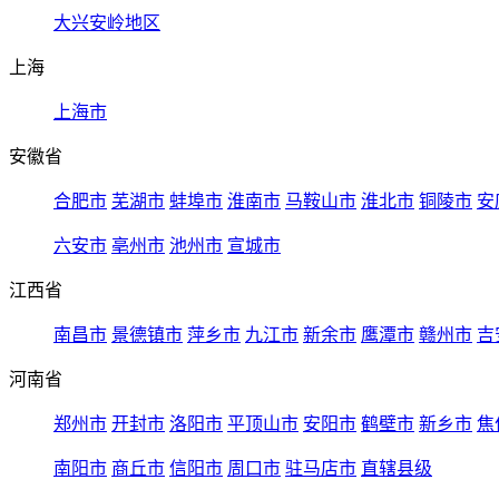
大兴安岭地区
上海
上海市
安徽省
合肥市
芜湖市
蚌埠市
淮南市
马鞍山市
淮北市
铜陵市
安
六安市
亳州市
池州市
宣城市
江西省
南昌市
景德镇市
萍乡市
九江市
新余市
鹰潭市
赣州市
吉
河南省
郑州市
开封市
洛阳市
平顶山市
安阳市
鹤壁市
新乡市
焦
南阳市
商丘市
信阳市
周口市
驻马店市
直辖县级