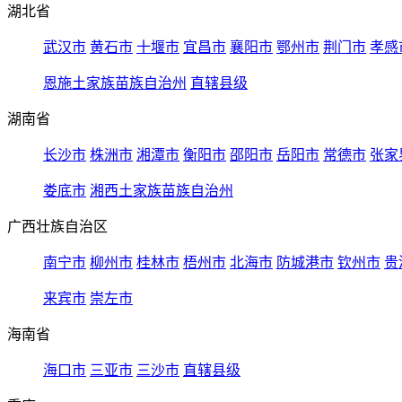
湖北省
武汉市
黄石市
十堰市
宜昌市
襄阳市
鄂州市
荆门市
孝感
恩施土家族苗族自治州
直辖县级
湖南省
长沙市
株洲市
湘潭市
衡阳市
邵阳市
岳阳市
常德市
张家
娄底市
湘西土家族苗族自治州
广西壮族自治区
南宁市
柳州市
桂林市
梧州市
北海市
防城港市
钦州市
贵
来宾市
崇左市
海南省
海口市
三亚市
三沙市
直辖县级