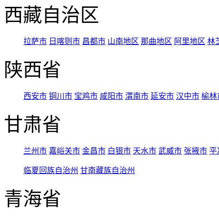
西藏自治区
拉萨市
日喀则市
昌都市
山南地区
那曲地区
阿里地区
林
陕西省
西安市
铜川市
宝鸡市
咸阳市
渭南市
延安市
汉中市
榆林
甘肃省
兰州市
嘉峪关市
金昌市
白银市
天水市
武威市
张掖市
平
临夏回族自治州
甘南藏族自治州
青海省