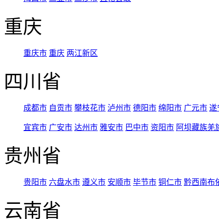
重庆
重庆市
重庆
两江新区
四川省
成都市
自贡市
攀枝花市
泸州市
德阳市
绵阳市
广元市
遂
宜宾市
广安市
达州市
雅安市
巴中市
资阳市
阿坝藏族羌
贵州省
贵阳市
六盘水市
遵义市
安顺市
毕节市
铜仁市
黔西南布
云南省