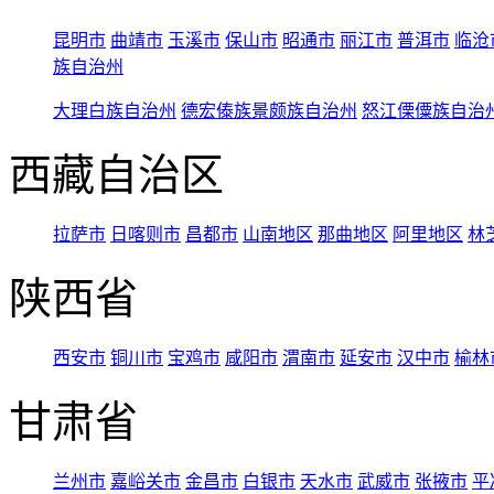
昆明市
曲靖市
玉溪市
保山市
昭通市
丽江市
普洱市
临沧
族自治州
大理白族自治州
德宏傣族景颇族自治州
怒江傈僳族自治
西藏自治区
拉萨市
日喀则市
昌都市
山南地区
那曲地区
阿里地区
林
陕西省
西安市
铜川市
宝鸡市
咸阳市
渭南市
延安市
汉中市
榆林
甘肃省
兰州市
嘉峪关市
金昌市
白银市
天水市
武威市
张掖市
平