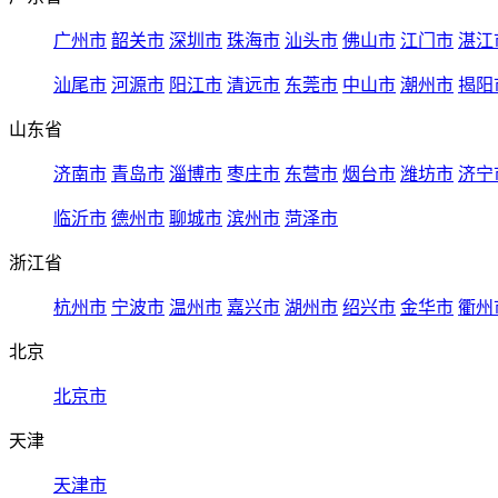
广州市
韶关市
深圳市
珠海市
汕头市
佛山市
江门市
湛江
汕尾市
河源市
阳江市
清远市
东莞市
中山市
潮州市
揭阳
山东省
济南市
青岛市
淄博市
枣庄市
东营市
烟台市
潍坊市
济宁
临沂市
德州市
聊城市
滨州市
菏泽市
浙江省
杭州市
宁波市
温州市
嘉兴市
湖州市
绍兴市
金华市
衢州
北京
北京市
天津
天津市