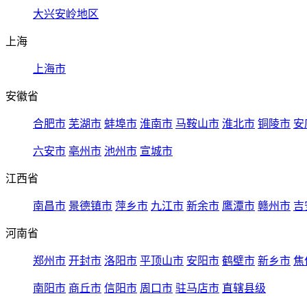
大兴安岭地区
上海
上海市
安徽省
合肥市
芜湖市
蚌埠市
淮南市
马鞍山市
淮北市
铜陵市
安
六安市
亳州市
池州市
宣城市
江西省
南昌市
景德镇市
萍乡市
九江市
新余市
鹰潭市
赣州市
吉
河南省
郑州市
开封市
洛阳市
平顶山市
安阳市
鹤壁市
新乡市
焦
南阳市
商丘市
信阳市
周口市
驻马店市
直辖县级