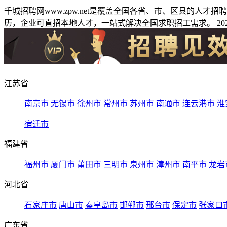
千城招聘网www.zpw.net是覆盖全国各省、市、区县的人
历，企业可直招本地人才，一站式解决全国求职招工需求。 2026
江苏省
南京市
无锡市
徐州市
常州市
苏州市
南通市
连云港市
淮
宿迁市
福建省
福州市
厦门市
莆田市
三明市
泉州市
漳州市
南平市
龙岩
河北省
石家庄市
唐山市
秦皇岛市
邯郸市
邢台市
保定市
张家口
广东省