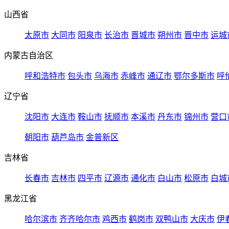
山西省
太原市
大同市
阳泉市
长治市
晋城市
朔州市
晋中市
运城
内蒙古自治区
呼和浩特市
包头市
乌海市
赤峰市
通辽市
鄂尔多斯市
呼
辽宁省
沈阳市
大连市
鞍山市
抚顺市
本溪市
丹东市
锦州市
营口
朝阳市
葫芦岛市
金普新区
吉林省
长春市
吉林市
四平市
辽源市
通化市
白山市
松原市
白城
黑龙江省
哈尔滨市
齐齐哈尔市
鸡西市
鹤岗市
双鸭山市
大庆市
伊