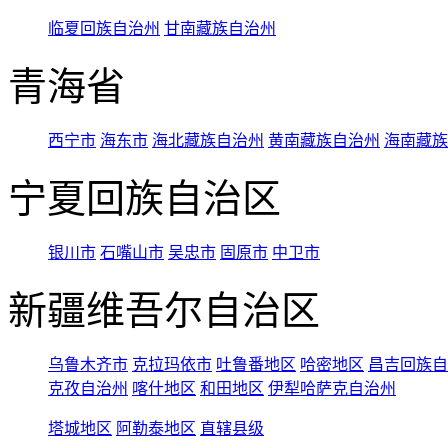
临夏回族自治州
甘南藏族自治州
青海省
西宁市
海东市
海北藏族自治州
黄南藏族自治州
海南藏族
宁夏回族自治区
银川市
石嘴山市
吴忠市
固原市
中卫市
新疆维吾尔自治区
乌鲁木齐市
克拉玛依市
吐鲁番地区
哈密地区
昌吉回族自
克孜自治州
喀什地区
和田地区
伊犁哈萨克自治州
塔城地区
阿勒泰地区
直辖县级