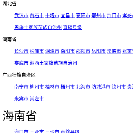
湖北省
武汉市
黄石市
十堰市
宜昌市
襄阳市
鄂州市
荆门市
孝感
恩施土家族苗族自治州
直辖县级
湖南省
长沙市
株洲市
湘潭市
衡阳市
邵阳市
岳阳市
常德市
张家
娄底市
湘西土家族苗族自治州
广西壮族自治区
南宁市
柳州市
桂林市
梧州市
北海市
防城港市
钦州市
贵
来宾市
崇左市
海南省
海口市
三亚市
三沙市
直辖县级