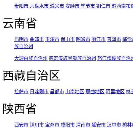
贵阳市
六盘水市
遵义市
安顺市
毕节市
铜仁市
黔西南布
云南省
昆明市
曲靖市
玉溪市
保山市
昭通市
丽江市
普洱市
临沧
族自治州
大理白族自治州
德宏傣族景颇族自治州
怒江傈僳族自治
西藏自治区
拉萨市
日喀则市
昌都市
山南地区
那曲地区
阿里地区
林
陕西省
西安市
铜川市
宝鸡市
咸阳市
渭南市
延安市
汉中市
榆林