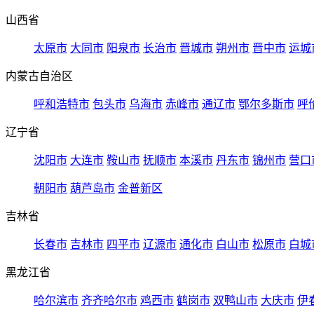
山西省
太原市
大同市
阳泉市
长治市
晋城市
朔州市
晋中市
运城
内蒙古自治区
呼和浩特市
包头市
乌海市
赤峰市
通辽市
鄂尔多斯市
呼
辽宁省
沈阳市
大连市
鞍山市
抚顺市
本溪市
丹东市
锦州市
营口
朝阳市
葫芦岛市
金普新区
吉林省
长春市
吉林市
四平市
辽源市
通化市
白山市
松原市
白城
黑龙江省
哈尔滨市
齐齐哈尔市
鸡西市
鹤岗市
双鸭山市
大庆市
伊