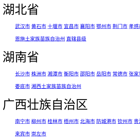
湖北省
武汉市
黄石市
十堰市
宜昌市
襄阳市
鄂州市
荆门市
孝感
恩施土家族苗族自治州
直辖县级
湖南省
长沙市
株洲市
湘潭市
衡阳市
邵阳市
岳阳市
常德市
张家
娄底市
湘西土家族苗族自治州
广西壮族自治区
南宁市
柳州市
桂林市
梧州市
北海市
防城港市
钦州市
贵
来宾市
崇左市