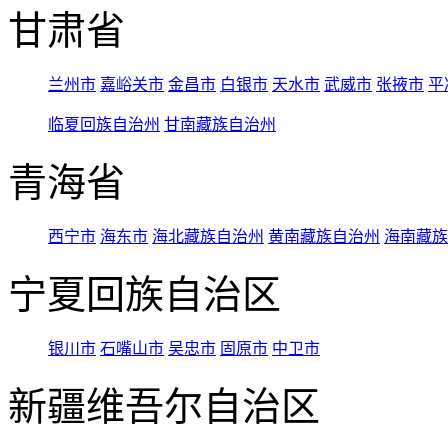
甘肃省
兰州市
嘉峪关市
金昌市
白银市
天水市
武威市
张掖市
平
临夏回族自治州
甘南藏族自治州
青海省
西宁市
海东市
海北藏族自治州
黄南藏族自治州
海南藏族
宁夏回族自治区
银川市
石嘴山市
吴忠市
固原市
中卫市
新疆维吾尔自治区