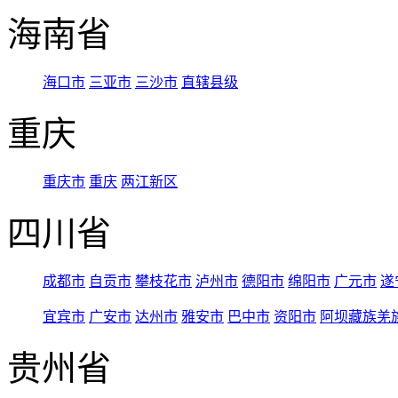
海南省
海口市
三亚市
三沙市
直辖县级
重庆
重庆市
重庆
两江新区
四川省
成都市
自贡市
攀枝花市
泸州市
德阳市
绵阳市
广元市
遂
宜宾市
广安市
达州市
雅安市
巴中市
资阳市
阿坝藏族羌
贵州省