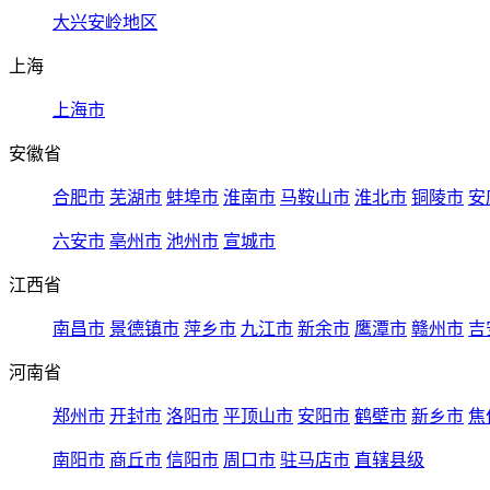
大兴安岭地区
上海
上海市
安徽省
合肥市
芜湖市
蚌埠市
淮南市
马鞍山市
淮北市
铜陵市
安
六安市
亳州市
池州市
宣城市
江西省
南昌市
景德镇市
萍乡市
九江市
新余市
鹰潭市
赣州市
吉
河南省
郑州市
开封市
洛阳市
平顶山市
安阳市
鹤壁市
新乡市
焦
南阳市
商丘市
信阳市
周口市
驻马店市
直辖县级