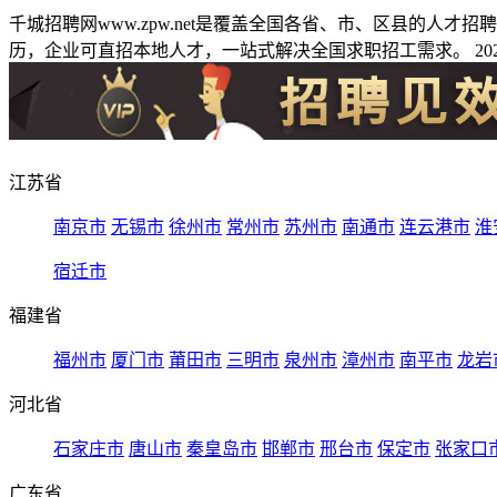
千城招聘网www.zpw.net是覆盖全国各省、市、区县的人
历，企业可直招本地人才，一站式解决全国求职招工需求。 2026
江苏省
南京市
无锡市
徐州市
常州市
苏州市
南通市
连云港市
淮
宿迁市
福建省
福州市
厦门市
莆田市
三明市
泉州市
漳州市
南平市
龙岩
河北省
石家庄市
唐山市
秦皇岛市
邯郸市
邢台市
保定市
张家口
广东省