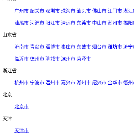
广州市
韶关市
深圳市
珠海市
汕头市
佛山市
江门市
湛江
汕尾市
河源市
阳江市
清远市
东莞市
中山市
潮州市
揭阳
山东省
济南市
青岛市
淄博市
枣庄市
东营市
烟台市
潍坊市
济宁
临沂市
德州市
聊城市
滨州市
菏泽市
浙江省
杭州市
宁波市
温州市
嘉兴市
湖州市
绍兴市
金华市
衢州
北京
北京市
天津
天津市