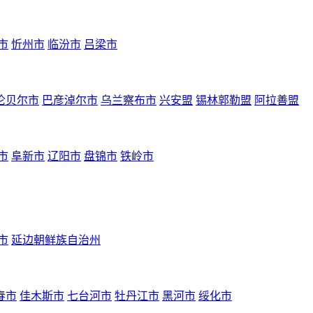
市
忻州市
临汾市
吕梁市
伦贝尔市
巴彦淖尔市
乌兰察布市
兴安盟
锡林郭勒盟
阿拉善盟
市
阜新市
辽阳市
盘锦市
铁岭市
市
延边朝鲜族自治州
春市
佳木斯市
七台河市
牡丹江市
黑河市
绥化市