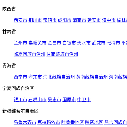
陕西省
西安市
铜川市
宝鸡市
咸阳市
渭南市
延安市
汉中市
榆林
甘肃省
兰州市
嘉峪关市
金昌市
白银市
天水市
武威市
张掖市
平
临夏回族自治州
甘南藏族自治州
青海省
西宁市
海东市
海北藏族自治州
黄南藏族自治州
海南藏族
宁夏回族自治区
银川市
石嘴山市
吴忠市
固原市
中卫市
新疆维吾尔自治区
乌鲁木齐市
克拉玛依市
吐鲁番地区
哈密地区
昌吉回族自