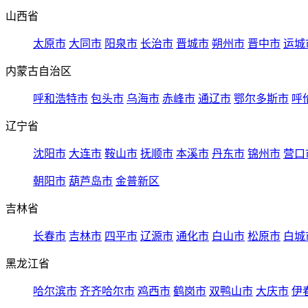
山西省
太原市
大同市
阳泉市
长治市
晋城市
朔州市
晋中市
运城
内蒙古自治区
呼和浩特市
包头市
乌海市
赤峰市
通辽市
鄂尔多斯市
呼
辽宁省
沈阳市
大连市
鞍山市
抚顺市
本溪市
丹东市
锦州市
营口
朝阳市
葫芦岛市
金普新区
吉林省
长春市
吉林市
四平市
辽源市
通化市
白山市
松原市
白城
黑龙江省
哈尔滨市
齐齐哈尔市
鸡西市
鹤岗市
双鸭山市
大庆市
伊