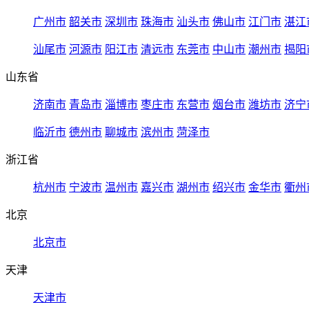
广州市
韶关市
深圳市
珠海市
汕头市
佛山市
江门市
湛江
汕尾市
河源市
阳江市
清远市
东莞市
中山市
潮州市
揭阳
山东省
济南市
青岛市
淄博市
枣庄市
东营市
烟台市
潍坊市
济宁
临沂市
德州市
聊城市
滨州市
菏泽市
浙江省
杭州市
宁波市
温州市
嘉兴市
湖州市
绍兴市
金华市
衢州
北京
北京市
天津
天津市