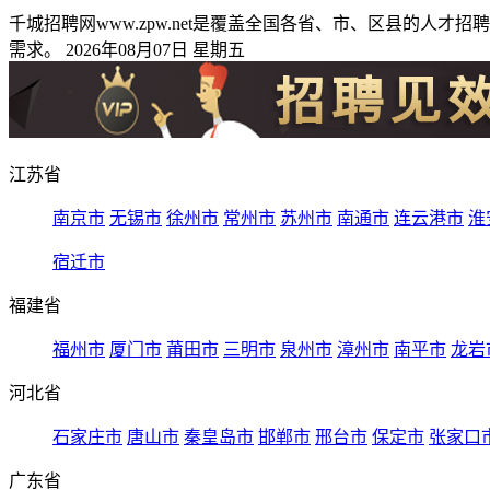
千城招聘网www.zpw.net是覆盖全国各省、市、区县的
需求。 2026年08月07日 星期五
江苏省
南京市
无锡市
徐州市
常州市
苏州市
南通市
连云港市
淮
宿迁市
福建省
福州市
厦门市
莆田市
三明市
泉州市
漳州市
南平市
龙岩
河北省
石家庄市
唐山市
秦皇岛市
邯郸市
邢台市
保定市
张家口
广东省