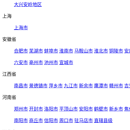
大兴安岭地区
上海
上海市
安徽省
合肥市
芜湖市
蚌埠市
淮南市
马鞍山市
淮北市
铜陵市
安
六安市
亳州市
池州市
宣城市
江西省
南昌市
景德镇市
萍乡市
九江市
新余市
鹰潭市
赣州市
吉
河南省
郑州市
开封市
洛阳市
平顶山市
安阳市
鹤壁市
新乡市
焦
南阳市
商丘市
信阳市
周口市
驻马店市
直辖县级