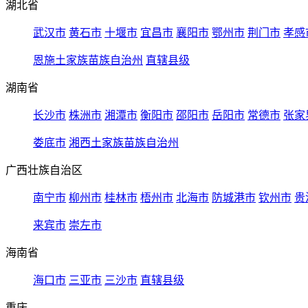
湖北省
武汉市
黄石市
十堰市
宜昌市
襄阳市
鄂州市
荆门市
孝感
恩施土家族苗族自治州
直辖县级
湖南省
长沙市
株洲市
湘潭市
衡阳市
邵阳市
岳阳市
常德市
张家
娄底市
湘西土家族苗族自治州
广西壮族自治区
南宁市
柳州市
桂林市
梧州市
北海市
防城港市
钦州市
贵
来宾市
崇左市
海南省
海口市
三亚市
三沙市
直辖县级
重庆