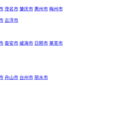
市
茂名市
肇庆市
惠州市
梅州市
市
云浮市
市
泰安市
威海市
日照市
莱芜市
市
舟山市
台州市
丽水市