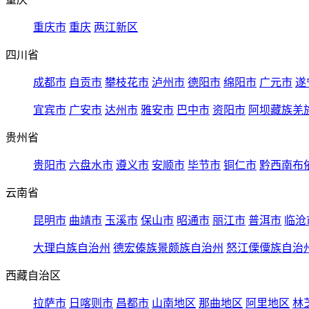
重庆市
重庆
两江新区
四川省
成都市
自贡市
攀枝花市
泸州市
德阳市
绵阳市
广元市
遂
宜宾市
广安市
达州市
雅安市
巴中市
资阳市
阿坝藏族羌
贵州省
贵阳市
六盘水市
遵义市
安顺市
毕节市
铜仁市
黔西南布
云南省
昆明市
曲靖市
玉溪市
保山市
昭通市
丽江市
普洱市
临沧
大理白族自治州
德宏傣族景颇族自治州
怒江傈僳族自治
西藏自治区
拉萨市
日喀则市
昌都市
山南地区
那曲地区
阿里地区
林