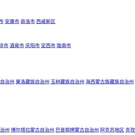
市
安康市
商洛市
西咸新区
凉市
酒泉市
庆阳市
定西市
陇南市
自治州
果洛藏族自治州
玉树藏族自治州
海西蒙古族藏族自治州
治州
博尔塔拉蒙古自治州
巴音郭楞蒙古自治州
阿克苏地区
克孜