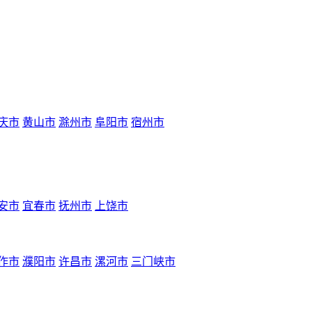
庆市
黄山市
滁州市
阜阳市
宿州市
安市
宜春市
抚州市
上饶市
作市
濮阳市
许昌市
漯河市
三门峡市