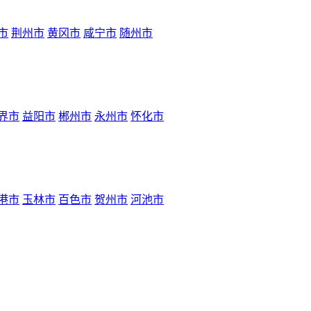
市
荆州市
黄冈市
咸宁市
随州市
界市
益阳市
郴州市
永州市
怀化市
港市
玉林市
百色市
贺州市
河池市