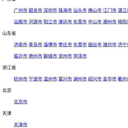
广州市
韶关市
深圳市
珠海市
汕头市
佛山市
江门市
湛江
汕尾市
河源市
阳江市
清远市
东莞市
中山市
潮州市
揭阳
山东省
济南市
青岛市
淄博市
枣庄市
东营市
烟台市
潍坊市
济宁
临沂市
德州市
聊城市
滨州市
菏泽市
浙江省
杭州市
宁波市
温州市
嘉兴市
湖州市
绍兴市
金华市
衢州
北京
北京市
天津
天津市