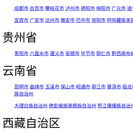
成都市
自贡市
攀枝花市
泸州市
德阳市
绵阳市
广元市
遂
宜宾市
广安市
达州市
雅安市
巴中市
资阳市
阿坝藏族羌
贵州省
贵阳市
六盘水市
遵义市
安顺市
毕节市
铜仁市
黔西南布
云南省
昆明市
曲靖市
玉溪市
保山市
昭通市
丽江市
普洱市
临沧
族自治州
大理白族自治州
德宏傣族景颇族自治州
怒江傈僳族自治
西藏自治区