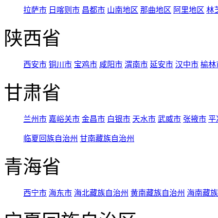
拉萨市
日喀则市
昌都市
山南地区
那曲地区
阿里地区
林
陕西省
西安市
铜川市
宝鸡市
咸阳市
渭南市
延安市
汉中市
榆林
甘肃省
兰州市
嘉峪关市
金昌市
白银市
天水市
武威市
张掖市
平
临夏回族自治州
甘南藏族自治州
青海省
西宁市
海东市
海北藏族自治州
黄南藏族自治州
海南藏族