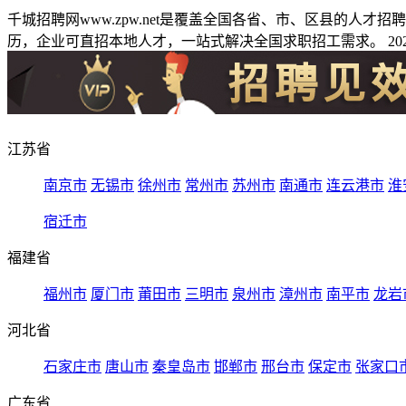
千城招聘网www.zpw.net是覆盖全国各省、市、区县的人
历，企业可直招本地人才，一站式解决全国求职招工需求。 2026
江苏省
南京市
无锡市
徐州市
常州市
苏州市
南通市
连云港市
淮
宿迁市
福建省
福州市
厦门市
莆田市
三明市
泉州市
漳州市
南平市
龙岩
河北省
石家庄市
唐山市
秦皇岛市
邯郸市
邢台市
保定市
张家口
广东省