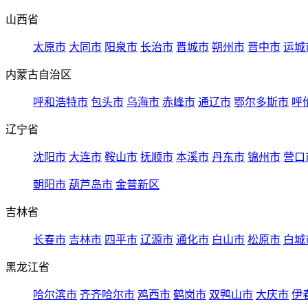
山西省
太原市
大同市
阳泉市
长治市
晋城市
朔州市
晋中市
运城
内蒙古自治区
呼和浩特市
包头市
乌海市
赤峰市
通辽市
鄂尔多斯市
呼
辽宁省
沈阳市
大连市
鞍山市
抚顺市
本溪市
丹东市
锦州市
营口
朝阳市
葫芦岛市
金普新区
吉林省
长春市
吉林市
四平市
辽源市
通化市
白山市
松原市
白城
黑龙江省
哈尔滨市
齐齐哈尔市
鸡西市
鹤岗市
双鸭山市
大庆市
伊