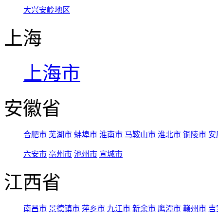
大兴安岭地区
上海
上海市
安徽省
合肥市
芜湖市
蚌埠市
淮南市
马鞍山市
淮北市
铜陵市
安
六安市
亳州市
池州市
宣城市
江西省
南昌市
景德镇市
萍乡市
九江市
新余市
鹰潭市
赣州市
吉