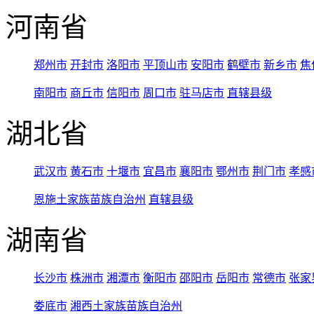
河南省
郑州市
开封市
洛阳市
平顶山市
安阳市
鹤壁市
新乡市
焦
南阳市
商丘市
信阳市
周口市
驻马店市
直辖县级
湖北省
武汉市
黄石市
十堰市
宜昌市
襄阳市
鄂州市
荆门市
孝感
恩施土家族苗族自治州
直辖县级
湖南省
长沙市
株洲市
湘潭市
衡阳市
邵阳市
岳阳市
常德市
张家
娄底市
湘西土家族苗族自治州